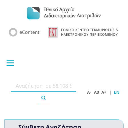
A-
A0
A+
|
EN
Σύνθετη Αναζήτηση