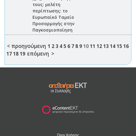
τους: μελέτη
περίπτωσης: το
Ευρωπαϊκό Ταμείο
Προσαρμογής στην
Παγκοσμιοποίηση
< προηγούμενη
1
2
3
4
5
6
7
8
9
10
11
12
13
14
15
16
επόμενη >
17
18
19