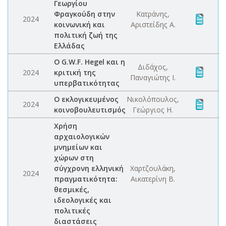
Γεωργίου
Φραγκούδη στην
Κατράνης,
2024
κοινωνική και
Αριστείδης Α.
πολιτική ζωή της
Ελλάδας
Ο G.W.F. Hegel και η
Διδάχος,
2024
κριτική της
Παναγιώτης Ι.
υπερβατικότητας
Ο εκλογικευμένος
Νικολόπουλος,
2024
κοινοβουλευτισμός
Γεώργιος Η.
Χρήση
αρχαιολογικών
μνημείων και
χώρων στη
σύγχρονη ελληνική
Χαρτζουλάκη,
2024
πραγματικότητα:
Αικατερίνη Β.
θεσμικές,
ιδεολογικές και
πολιτικές
διαστάσεις