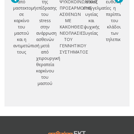
από
της
ΨΥΧΟΚΟΙΝΩΝΙΚΗΣ
στους
ευθύνης:
ο
μαστεκτομή
επίδρασης
ΠΡΟΣΑΡΜΟΓΗΣ
επαγγελματίες
η
α
σε
του
ΑΣΘΕΝΩΝ
υγείας
περίπτωση
καρκίνο
stress
ΜΕ
και
του
σπ
του
στην
ΚΑΚΟΗΘΕΙΣ
ψυχικής
κλάδου
σύ
μαστού
ανάρρωση
ΝΕΟΠΛΑΣΙΕΣ
υγείας
των
τη
και η
ασθενών
ΤΟΥ
τηλεπικοινων
νο
αντιμετώπισή
μετά
ΓΕΝΝΗΤΙΚΟΥ
αξ
τους
από
ΣΥΣΤΗΜΑΤΟΣ
χειρουργική
θεραπεία
καρκίνου
του
μαστού