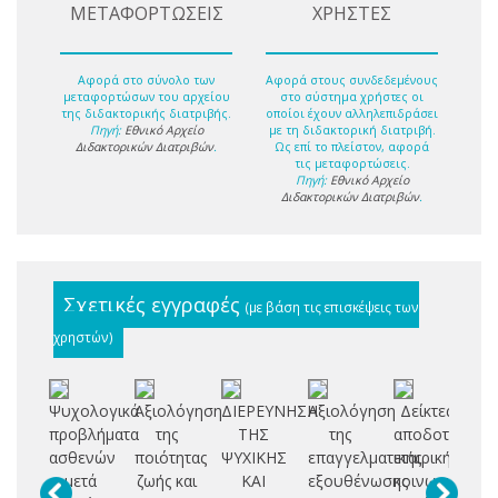
ΜΕΤΑΦΟΡΤΩΣΕΙΣ
ΧΡΗΣΤΕΣ
Αφορά στο σύνολο των
Αφορά στους συνδεδεμένους
μεταφορτώσων του αρχείου
στο σύστημα χρήστες οι
της διδακτορικής διατριβής.
οποίοι έχουν αλληλεπιδράσει
Πηγή:
Εθνικό Αρχείο
με τη διδακτορική διατριβή.
Διδακτορικών Διατριβών
.
Ως επί το πλείστον, αφορά
τις μεταφορτώσεις.
Πηγή:
Εθνικό Αρχείο
Διδακτορικών Διατριβών
.
Σχετικές εγγραφές
(με βάση τις επισκέψεις των
χρηστών)
Ψυχολογικά
Αξιολόγηση
ΔΙΕΡΕΥΝΗΣΗ
Αξιολόγηση
Δείκτες
Α
προβλήματα
της
ΤΗΣ
της
αποδοτικότητ
ασθενών
ποιότητας
ΨΥΧΙΚΗΣ
επαγγελματικής
εταιρικής
πο
μετά
ζωής και
ΚΑΙ
εξουθένωσης
κοινωνικής