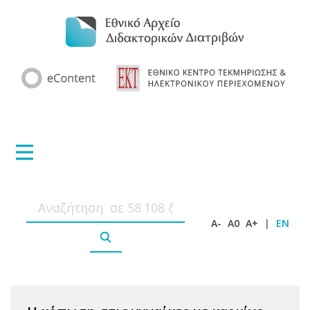
A-
A0
A+
|
EN