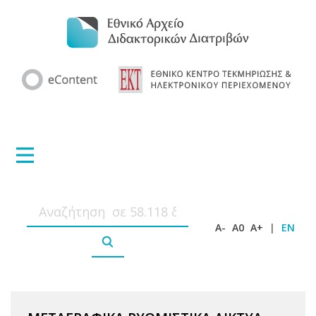
A-
A0
A+
|
EN