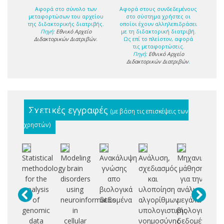
Αφορά στο σύνολο των
Αφορά στους συνδεδεμένους
μεταφορτώσων του αρχείου
στο σύστημα χρήστες οι
της διδακτορικής διατριβής.
οποίοι έχουν αλληλεπιδράσει
Πηγή:
Εθνικό Αρχείο
με τη διδακτορική διατριβή.
Διδακτορικών Διατριβών
.
Ως επί το πλείστον, αφορά
τις μεταφορτώσεις.
Πηγή:
Εθνικό Αρχείο
Διδακτορικών Διατριβών
.
Σχετικές εγγραφές
(με βάση τις επισκέψεις των
χρηστών)
Statistical
Modeling
Ανακάλυψη
Ανάλυση,
Μηχανική
Α
methodology
brain
γνώσης
σχεδιασμός
μάθηση
ε
for the
disorders
απο
και
για την
τε
analysis
using
βιολογικά
υλοποίηση
ανάλυση
δι
of
neuroinformatics
δεδομένα
αλγορίθμων
μεγάλων
genomic
in
υπολογιστικής
βιολογικών
επ
data
cellular
νοημοσύνης
δεδομένων
βι