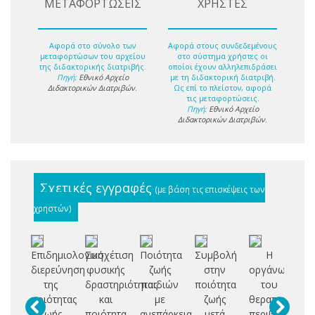
ΜΕΤΑΦΟΡΤΩΣΕΙΣ
ΧΡΗΣΤΕΣ
Αφορά στο σύνολο των
Αφορά στους συνδεδεμένους
μεταφορτώσων του αρχείου
στο σύστημα χρήστες οι
της διδακτορικής διατριβής.
οποίοι έχουν αλληλεπιδράσει
Πηγή:
Εθνικό Αρχείο
με τη διδακτορική διατριβή.
Διδακτορικών Διατριβών
.
Ως επί το πλείστον, αφορά
τις μεταφορτώσεις.
Πηγή:
Εθνικό Αρχείο
Διδακτορικών Διατριβών
.
Σχετικές εγγραφές
(με βάση τις επισκέψεις των
χρηστών)
Επιδημιολογική
Συσχέτιση
Ποιότητα
Συμβολή
Η
Δι
διερεύνηση
φυσικής
ζωής
στην
οργάνωση
κ
της
δραστηριότητας
παιδιών
ποιότητα
του
ποιότητας
και
με
ζωής
θεραπευτικού
δ
ζωής
ποιότητα
ανεπάρκεια
μετά
περιβάλλοντο
δι