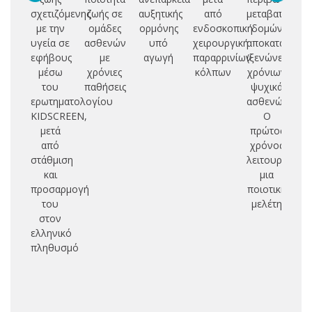
σχετιζόμενης
ζωής σε
αυξητικής
από
μεταβατικών
π
με την
ομάδες
ορμόνης
ενδοσκοπική
δομών
υγεία σε
ασθενών
υπό
χειρουργική
αποκατάσταση
υ
εφήβους
με
αγωγή
παραρρινίων
(ξενώνες)
κα
μέσω
χρόνιες
κόλπων
χρόνιων
του
παθήσεις
ψυχικά
δι
ερωτηματολογίου
ασθενών.
βε
KIDSCREEN,
Ο
μετά
πρώτος
πε
από
χρόνος
στάθμιση
λειτουργίας:
δ
και
μια
υ
προσαρμογή
ποιοτική
του
μελέτη
επ
στον
ελληνικό
π
πληθυσμό
ε
ο
υπ