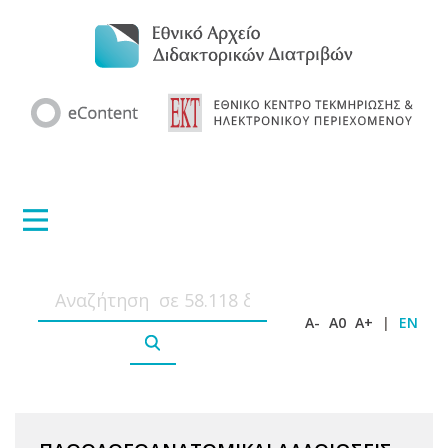
A-
A0
A+
|
EN