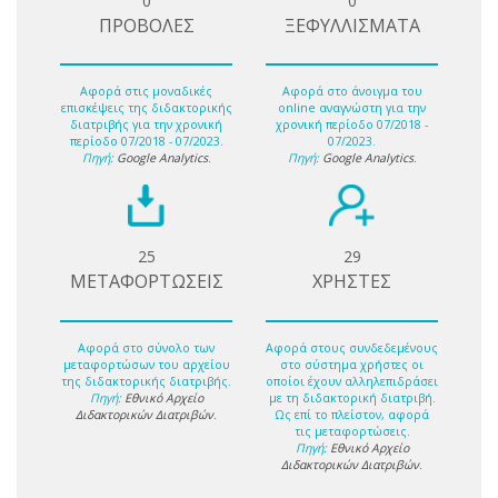
0
0
ΠΡΟΒΟΛΕΣ
ΞΕΦΥΛΛΙΣΜΑΤΑ
Αφορά στις μοναδικές
Αφορά στο άνοιγμα του
επισκέψεις της διδακτορικής
online αναγνώστη για την
διατριβής για την χρονική
χρονική περίοδο 07/2018 -
περίοδο 07/2018 - 07/2023.
07/2023.
Πηγή:
Google Analytics
.
Πηγή:
Google Analytics
.
25
29
ΜΕΤΑΦΟΡΤΩΣΕΙΣ
ΧΡΗΣΤΕΣ
Αφορά στο σύνολο των
Αφορά στους συνδεδεμένους
μεταφορτώσων του αρχείου
στο σύστημα χρήστες οι
της διδακτορικής διατριβής.
οποίοι έχουν αλληλεπιδράσει
Πηγή:
Εθνικό Αρχείο
με τη διδακτορική διατριβή.
Διδακτορικών Διατριβών
.
Ως επί το πλείστον, αφορά
τις μεταφορτώσεις.
Πηγή:
Εθνικό Αρχείο
Διδακτορικών Διατριβών
.