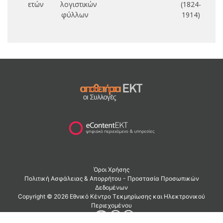
ετών
λογιστικών
(1824-
φύλλων
1914)