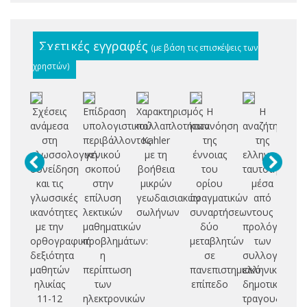
Σχετικές εγγραφές
(με βάση τις επισκέψεις των
χρηστών)
Σχέσεις
Επίδραση
Χαρακτηρισμός
Η
Η
Δι
ανάμεσα
υπολογιστικού
πολλαπλοτήτων
κατανόηση
αναζήτηση
δι
στη
περιβάλλοντος
Kahler
της
της
γλωσσολογική
γενικού
με τη
έννοιας
ελληνικής
μ
συνείδηση
σκοπού
βοήθεια
του
ταυτότητας
τ
και τις
στην
μικρών
ορίου
μέσα
ευ
γλωσσικές
επίλυση
γεωδαισιακών
πραγματικών
από
γε
ικανότητες
λεκτικών
σωλήνων
συναρτήσεων
τους
με την
μαθηματικών
δύο
προλόγους
π
ορθογραφική
προβλημάτων:
μεταβλητών
των
δεξιότητα
η
σε
συλλογών
πα
μαθητών
περίπτωση
πανεπιστημιακό
ελληνικών
εκ
ηλικίας
των
επίπεδο
δημοτικών
11-12
ηλεκτρονικών
τραγουδιών: