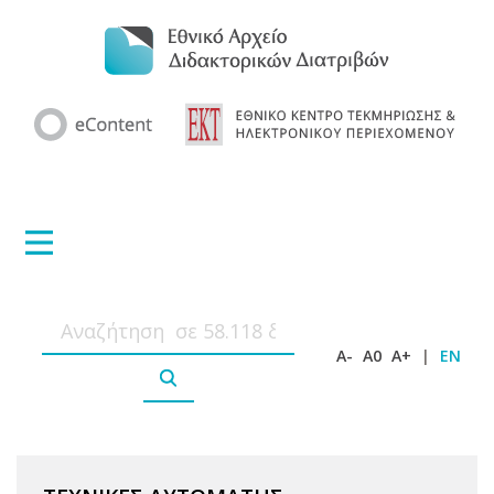
A-
A0
A+
|
EN