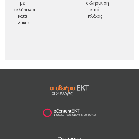
με
σκλήρυνση
μ
σκλήρυνση
κατά
συ
κατά
πλάκας
εμ
πλάκας
πα
κα
συ
ε