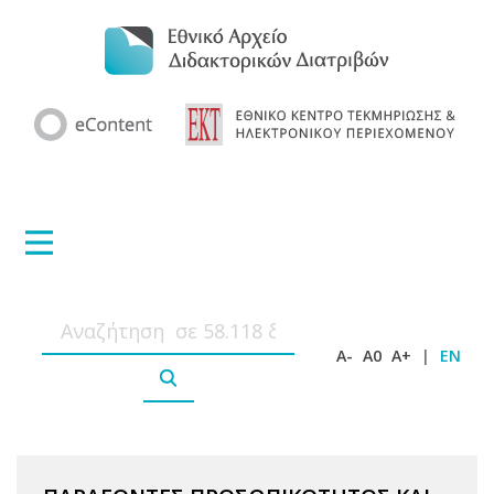
A-
A0
A+
|
EN