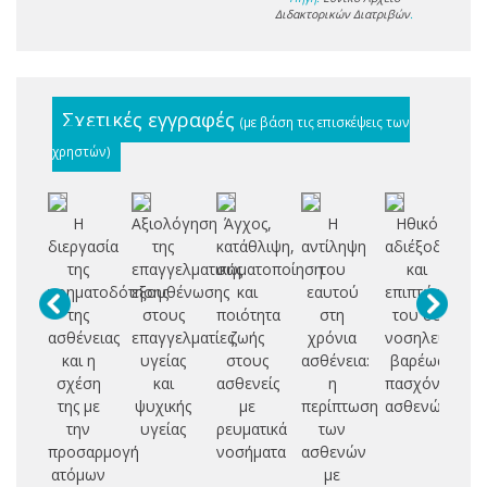
Διδακτορικών Διατριβών
.
Σχετικές εγγραφές
(με βάση τις επισκέψεις των
χρηστών)
Η
Αξιολόγηση
Άγχος,
Η
Ηθικό
Με
διεργασία
της
κατάθλιψη,
αντίληψη
αδιέξοδο
δι
της
επαγγελματικής
σωματοποίηση
του
και
νοηματοδότησης
εξουθένωσης
και
εαυτού
επιπτώσεις
της
στους
ποιότητα
στη
του σε
ασθένειας
επαγγελματίες
ζωής
χρόνια
νοσηλευτές
με
και η
υγείας
στους
ασθένεια:
βαρέως
αν
σχέση
και
ασθενείς
η
πασχόντων
της με
ψυχικής
με
περίπτωση
ασθενών
γυ
την
υγείας
ρευματικά
των
προσαρμογή
νοσήματα
ασθενών
κ
ατόμων
με