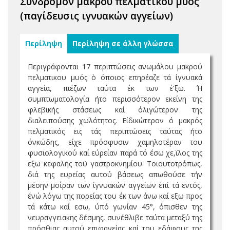
Σύνδρομον μακρού πελματικού μυός
(παγίδευσις ιγνυακών αγγείων)
Περίληψη
Περίληψη σε άλλη γλώσσα
Περιγράφονται 17 περιπτώσεις ανωμάλου μακρού
πελματικου μυός ò όποιος επηρέαζε τά ίγνυακά
αγγεία, πιέζων ταύτα έκ των έ'ξω. Ή
συμπτωματολογία ήτο περισσότερον εκείνη της
φλεβικής στάσεως καί όλιγώτερον της
διαλειπούσης χωλότητος. Είδικώτερον ό μακρός
πελματικός εις τάς περιπτώσεις ταύτας ήτο
όνκώδης, είχε πρόσφυσιν χαμηλοτέραν του
φυσιολογικού καί εύρείαν παρά τό έσω χε,ϊλος της
εξω κεφαλής τοϋ γαστροκνημίου. Τοιουτοτρόπως,
διά της ευρείας αυτού βάσεως απωθούσε τήν
μέσην μοΐραν των ίγνυακών αγγείων έπί τά εντός,
ένώ λόγω της πορείας του έκ των άνω καί εξω προς
τά κάτω καί εσω, ύπό γωνίαν 45°, όπισθεν της
νευραγγειακης δέσμης, συνέθλιβε ταύτα μεταξύ της
πρόσθιας αυτού επιφανείας καί του εδάφους της