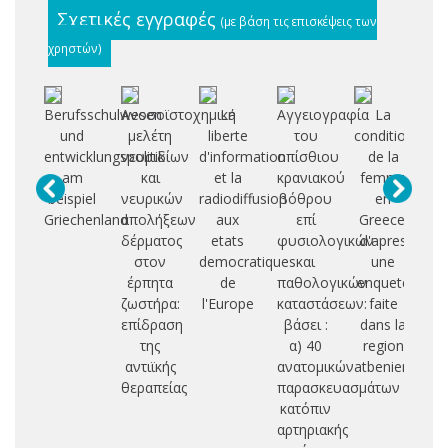
Σχετικές εγγραφές
(με βάση τις επισκέψεις των
χρηστών)
Berufsschulwesen
Ανοσοϊστοχημική
La
Αγγειογραφία
La
und
μελέτη
liberte
του
condition
γρ
entwicklungspolitik
νευριδίων
d'information
οπίσθιου
de la
συ
am
και
et la
κρανιακού
femme
π
beispiel
νευρικών
radiodiffusion
βόθρου
en
Griechenland
απολήξεων
aux
επί
Greece:
πλ
δέρματος
etats
φυσιολογικών
d'apres
στον
democratiques
και
une
έρπητα
de
παθολογικών
enquete
βέ
ζωστήρα:
l'Europe
καταστάσεων:
faite
έ
επίδραση
βάσει :
dans la
της
α) 40
region
αντιϊκής
ανατομικών
atbenienne
θεραπείας
παρασκευασμάτων
κατόπιν
αρτηριακής