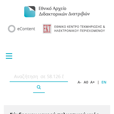
A-
A0
A+
|
EN