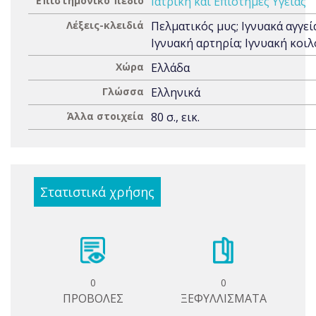
Επιστημονικό πεδίο
Ιατρική και Επιστήμες Υγείας
Λέξεις-κλειδιά
Πελματικός μυς; Ιγνυακά αγγεί
Ιγνυακή αρτηρία; Ιγνυακή κοι
Χώρα
Ελλάδα
Γλώσσα
Ελληνικά
Άλλα στοιχεία
80 σ., εικ.
Στατιστικά χρήσης
0
0
ΠΡΟΒΟΛΕΣ
ΞΕΦΥΛΛΙΣΜΑΤΑ