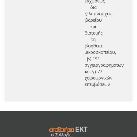
εγχύσεως
δια
ζελατινούχου
βαρείου
και
διατομής
τη
βοήθεια
μικροσκοπείου,
β) 191
αγγειογραφημάτων
και γ) 77
χειρουργικών
επεμβάσεων