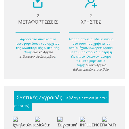
2
2
ΜΕΤΑΦΟΡΤΩΣΕΙΣ
ΧΡΗΣΤΕΣ
Αφορά στο σύνολο των
Αφορά στους συνδεδεμένους
μεταφορτώσων του αρχείου
στο σύστημα χρήστες οι
της διδακτορικής διατριβής.
οποίοι έχουν αλληλεπιδράσει
Πηγή:
Εθνικό Αρχείο
με τη διδακτορική διατριβή.
Διδακτορικών Διατριβών
.
Ως επί το πλείστον, αφορά
τις μεταφορτώσεις.
Πηγή:
Εθνικό Αρχείο
Διδακτορικών Διατριβών
.
Σχετικές εγγραφές
(με βάση τις επισκέψεις των
χρηστών)
Ιχνηλατώντας
Μελέτη
Συγκριτική
INFLUENCE
ΠΑΡΑΓΩΓΗ
Μ