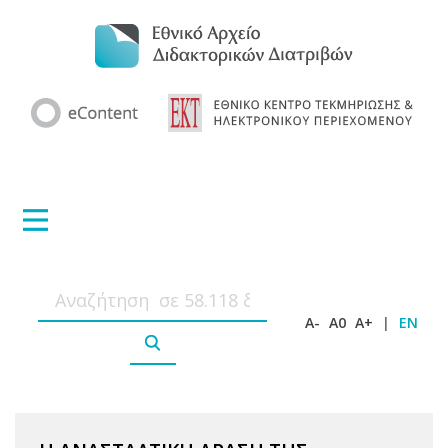
A-
A0
A+
|
EN