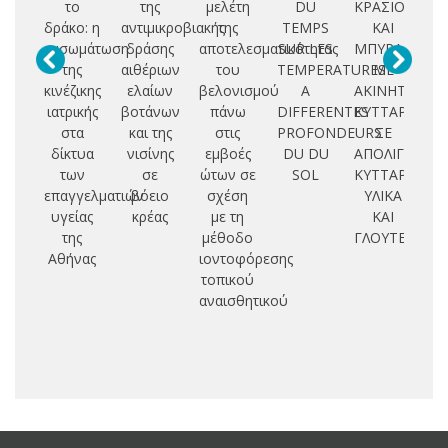
το
της
μελέτη
DU
ΚΡΑΣΙΟΥ
δράκο: η
αντιμικροβιακής
της
TEMPS
ΚΑΙ
επ
ενσωμάτωση
δράσης
αποτελεσματικότητας
SUR LES
ΜΠΥΡΑΣ
αι
της
αιθέριων
του
TEMPERATURES
ΜΕ
ε
κινέζικης
ελαίων
βελονισμού
A
ΑΚΙΝΗΤΟΠΟΙ
ιατρικής
βοτάνων
πάνω
DIFFERENTES
ΚΥΤΤΑΡΑ
α
στα
και της
στις
PROFONDEURS
ΣΕ
δίκτυα
νισίνης
εμβοές
DU DU
ΑΠΟΛΙΓΝΙΝΟ
π
των
σε
ώτων σε
SOL
ΚΥΤΤΑΡΙΝΟΥ
μι
επαγγελματιών
βόειο
σχέση
ΥΛΙΚΑ
υγείας
κρέας
με τη
ΚΑΙ
τ
της
μέθοδο
ΓΛΟΥΤΕΝΗ
Αθήνας
ιοντοφόρεσης
τοπικού
αναισθητικού