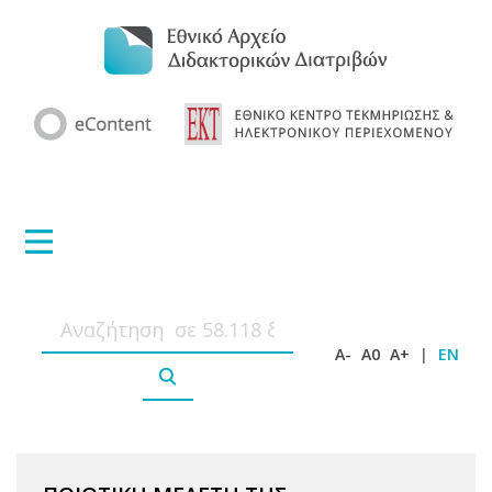
A-
A0
A+
|
EN