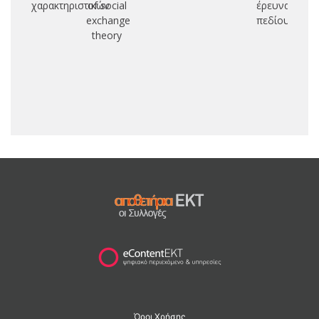
χαρακτηριστικών
of social
έρευνα
exchange
πεδίου
theory