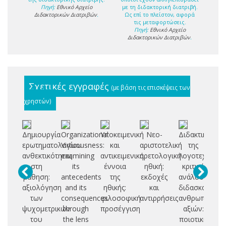
Πηγή:
Εθνικό Αρχείο
με τη διδακτορική διατριβή.
Διδακτορικών Διατριβών
.
Ως επί το πλείστον, αφορά
τις μεταφορτώσεις.
Πηγή:
Εθνικό Αρχείο
Διδακτορικών Διατριβών
.
Σχετικές εγγραφές
(με βάση τις επισκέψεις των
χρηστών)
Δημιουργία
Organizational
Υποκειμενική
Νεο-
Διδακτική
ερωτηματολογίου
Virtuousness:
και
αριστοτελική
της
ψ
ανθεκτικότητας
examining
αντικειμενική
αρετολογική
Λογοτεχνίας:
στη
its
έννοια
ηθική:
κριτική
πα
μάθηση:
antecedents
της
εκδοχές
ανάλυση
εν
αξιολόγηση
and its
ηθικής:
και
διδασκαλίας
των
consequences
φιλοσοφική
αντιρρήσεις
ανθρωπίνων
ψ
ψυχομετρικών
through
προσέγγιση
αξιών:
αν
του
the lens
ποιοτική