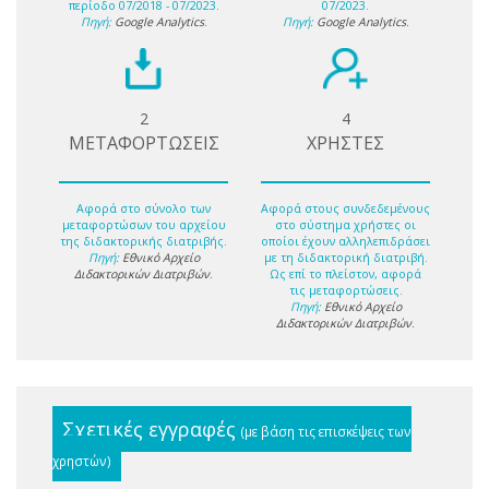
περίοδο 07/2018 - 07/2023.
07/2023.
Πηγή:
Google Analytics
.
Πηγή:
Google Analytics
.
2
4
ΜΕΤΑΦΟΡΤΩΣΕΙΣ
ΧΡΗΣΤΕΣ
Αφορά στο σύνολο των
Αφορά στους συνδεδεμένους
μεταφορτώσων του αρχείου
στο σύστημα χρήστες οι
της διδακτορικής διατριβής.
οποίοι έχουν αλληλεπιδράσει
Πηγή:
Εθνικό Αρχείο
με τη διδακτορική διατριβή.
Διδακτορικών Διατριβών
.
Ως επί το πλείστον, αφορά
τις μεταφορτώσεις.
Πηγή:
Εθνικό Αρχείο
Διδακτορικών Διατριβών
.
Σχετικές εγγραφές
(με βάση τις επισκέψεις των
χρηστών)