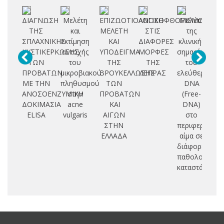
ΔΙΑΓΝΩΣΗ
Μελέτη
ΕΠΙΖΩΟΤΙΟΛΟΓΙΚΗ
ΑΝΟΣΟΦΘΟΡΙΣΜΟΣ
Μελέτη
Εκ
ΤΗΣ
και
ΜΕΛΕΤΗ
ΣΤΙΣ
της
ΣΠΛΑΧΝΙΚΗΣ
εκτίμηση
ΚΑΙ
ΔΙΑΦΟΡΕΣ
κλινικής
ν
ΚΥΣΤΙΚΕΡΚΩΣΗΣ
αντοχής
ΥΠΟΔΕΙΓΜΑ
ΜΟΡΦΕΣ
σημασίας
μο
ΤΩΝ
του
ΤΗΣ
ΤΗΣ
του
τε
ΠΡΟΒΑΤΩΝ
μικροβιακού
ΒΡΟΥΚΕΛΛΩΣΗΣ
ΛΕΠΡΑΣ
ελεύθερου
ΜΕ ΤΗΝ
πληθυσμού
ΤΩΝ
DNA
ερ
ΑΝΟΣΟΕΝΖΥΜΙΚΗ
στην
ΠΡΟΒΑΤΩΝ
(Free-
δ
ΔΟΚΙΜΑΣΙΑ
acne
ΚΑΙ
DNA)
ELISA
vulgaris
ΑΙΓΩΝ
στο
β
ΣΤΗΝ
περιφερικό
ΕΛΛΑΔΑ
αίμα σε
διάφορες
παθολογικές
καταστάσεις