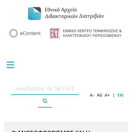
A-
A0
A+
|
EN