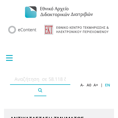
A-
A0
A+
|
EN