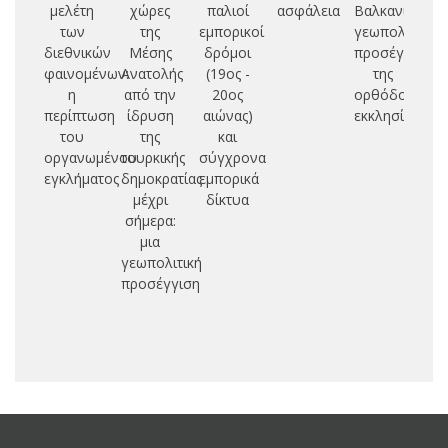
μελέτη
χώρες
παλιοί
ασφάλεια
Βαλκανίων:
κ
των
της
εμπορικοί
γεωπολιτική
φ
διεθνικών
Μέσης
δρόμοι
προσέγγιση
α
φαινομένων:
Ανατολής
(19ος -
της
γ
η
από την
20ος
ορθόδοξης
ασ
περίπτωση
ίδρυση
αιώνας)
εκκλησίας
του
της
και
μ
οργανωμένου
τουρκικής
σύγχρονα
δ
εγκλήματος
δημοκρατίας
εμπορικά
α
μέχρι
δίκτυα
σήμερα:
πα
μια
π
γεωπολιτική
έ
προσέγγιση
με
π