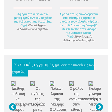
Αφορά στο σύνολο των
Αφορά στους συνδεδεμένους
μεταφορτώσων του αρχείου
στο σύστημα χρήστες οι
της διδακτορικής διατριβής.
οποίοι έχουν αλληλεπιδράσει
Πηγή:
Εθνικό Αρχείο
με τη διδακτορική διατριβή.
Διδακτορικών Διατριβών
.
Ως επί το πλείστον, αφορά
τις μεταφορτώσεις.
Πηγή:
Εθνικό Αρχείο
Διδακτορικών Διατριβών
.
Σχετικές εγγραφές
(με βάση τις επισκέψεις των
χρηστών)
Διεθνής
Οι
Πόλεις -
Ο ρόλος
Εκκλησιαστική
πολιτική
σχέσεις
λιμάνια
της
γεωγραφία
στ
και
της
της
αντικατασκοπείας
της Ν/Α
σ
διακυβερνητικοί
Τουρκίας
Μαύρης
στην
Μεσογείου
θεσμοί:
με τις
Θάλασσας:
εθνική
και των
πε