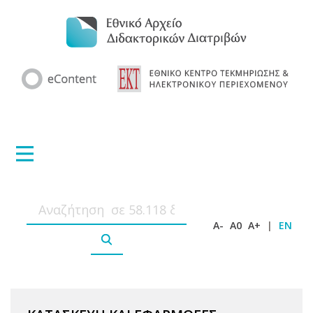
A-
A0
A+
|
EN