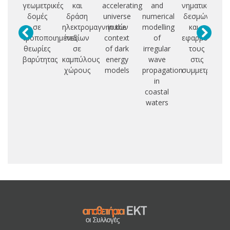
γεωμετρικές
και
accelerating
and
νηματικών
π
δομές
δράση
universe
numerical
δεσμών
σε
ηλεκτρομαγνητικών
in the
modelling
και η
τρ
τροποποιημένες
πεδίων
context
of
εφαρμογή
τ
θεωρίες
σε
of dark
irregular
τους
βαρύτητας
καμπύλους
energy
wave
στις
θ
χώρους
models
propagation
συμμετρίες
κ
in
coastal
πα
waters
α