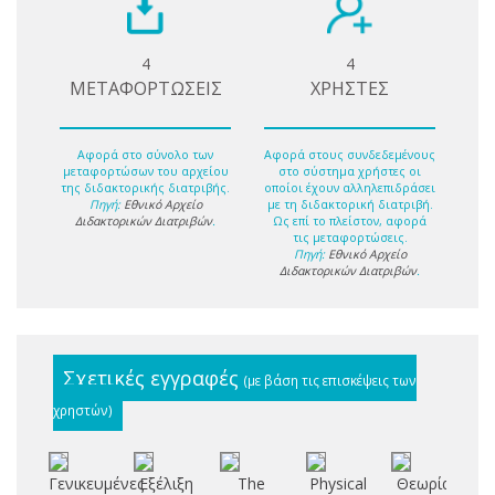
4
4
ΜΕΤΑΦΟΡΤΩΣΕΙΣ
ΧΡΗΣΤΕΣ
Αφορά στο σύνολο των
Αφορά στους συνδεδεμένους
μεταφορτώσων του αρχείου
στο σύστημα χρήστες οι
της διδακτορικής διατριβής.
οποίοι έχουν αλληλεπιδράσει
Πηγή:
Εθνικό Αρχείο
με τη διδακτορική διατριβή.
Διδακτορικών Διατριβών
.
Ως επί το πλείστον, αφορά
τις μεταφορτώσεις.
Πηγή:
Εθνικό Αρχείο
Διδακτορικών Διατριβών
.
Σχετικές εγγραφές
(με βάση τις επισκέψεις των
χρηστών)
Γενικευμένες
Εξέλιξη
The
Physical
Θεωρία
Αρ