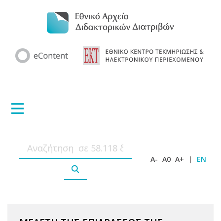
A-
A0
A+
|
EN