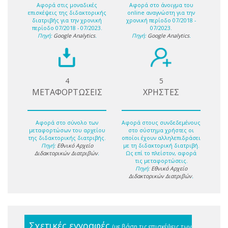
Αφορά στις μοναδικές
Αφορά στο άνοιγμα του
επισκέψεις της διδακτορικής
online αναγνώστη για την
διατριβής για την χρονική
χρονική περίοδο 07/2018 -
περίοδο 07/2018 - 07/2023.
07/2023.
Πηγή:
Google Analytics
.
Πηγή:
Google Analytics
.
4
5
ΜΕΤΑΦΟΡΤΩΣΕΙΣ
ΧΡΗΣΤΕΣ
Αφορά στο σύνολο των
Αφορά στους συνδεδεμένους
μεταφορτώσων του αρχείου
στο σύστημα χρήστες οι
της διδακτορικής διατριβής.
οποίοι έχουν αλληλεπιδράσει
Πηγή:
Εθνικό Αρχείο
με τη διδακτορική διατριβή.
Διδακτορικών Διατριβών
.
Ως επί το πλείστον, αφορά
τις μεταφορτώσεις.
Πηγή:
Εθνικό Αρχείο
Διδακτορικών Διατριβών
.
Σχετικές εγγραφές
(με βάση τις επισκέψεις των