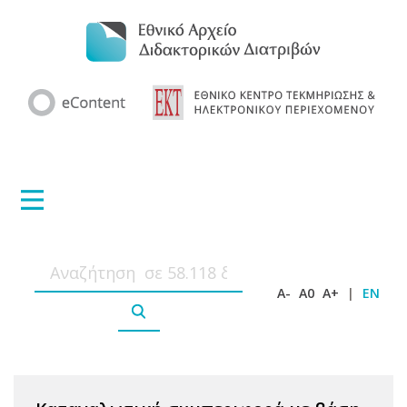
A-
A0
A+
|
EN