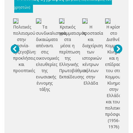
χρηστών)
Πολιτικές
Τα
Κριτικός
Η
Η κρίση
πολιτισμού
συνδικαλιστικά
γραμματισμός
προστασία
στο
στην
δικαιώματα
στα
και
Διεθνές
τ
Βοσνία-
απέναντι
μέσα: η
διαχείριση
Κομμουνιστικ
Ερζεγοβίνη:
στις
περίπτωση
των
Κίνημα
α
προκλήσεις
οικονομικές
της
ιστορικών
και η
και
ελευθερίες
Ελληνικής
κέντρων
επίδρασή
Φ
προοπτικές
της
Πρωτοβάθμιας
πόλεων
του στο
ενωσιακής
Εκπαίδευσης
στην
Κομμουνιστικ
έννομης
Ελλάδα
Κίνημα
τάξης
στην
Ελλάδα
και τους
πολιτικούς
πρόσφυγες
(1956-
1976)