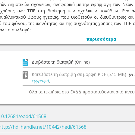
τών δημοτικών σχολείων, αναφορικά με την εφαρμογή των Νέων 
 χρήσης των ΤΠΕ στη διοίκηση των σχολικών μονάδων. Ένα άλ
υναλλακτικού ύφους ηγεσίας, που υιοθετούν οι διευθύντριες και
ύ του φύλου, της ικανότητας και της συχνότητας χρήσης των ΤΠΕ σ
λείο συλλογής ...
περισσότερα
Διαβάστε τη διατριβή (Online)
Κατεβάστε τη διατριβή σε μορφή PDF (5.15 MB)
(Η
εγγραφή
)
Όλα τα τεκμήρια στο ΕΑΔΔ προστατεύονται από πνευμ
10.12681/eadd/61568
http://hdl.handle.net/10442/hedi/61568