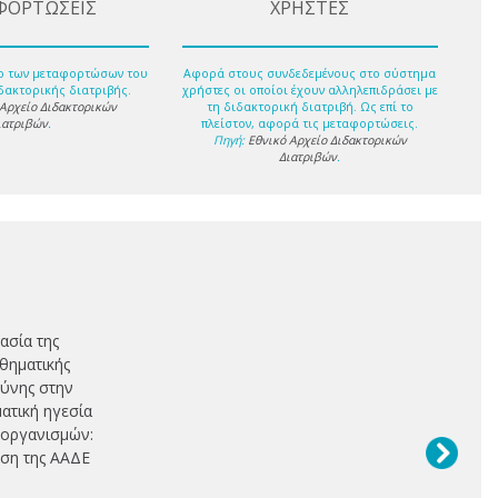
ΦΟΡΤΩΣΕΙΣ
ΧΡΗΣΤΕΣ
ο των μεταφορτώσων του
Αφορά στους συνδεδεμένους στο σύστημα
δακτορικής διατριβής.
χρήστες οι οποίοι έχουν αλληλεπιδράσει με
 Αρχείο Διδακτορικών
τη διδακτορική διατριβή. Ως επί το
ιατριβών
.
πλείστον, αφορά τις μεταφορτώσεις.
Πηγή:
Εθνικό Αρχείο Διδακτορικών
Διατριβών
.
ασία της
θηματικής
ύνης στην
ατική ηγεσία
οργανισμών:
ση της ΑΑΔΕ