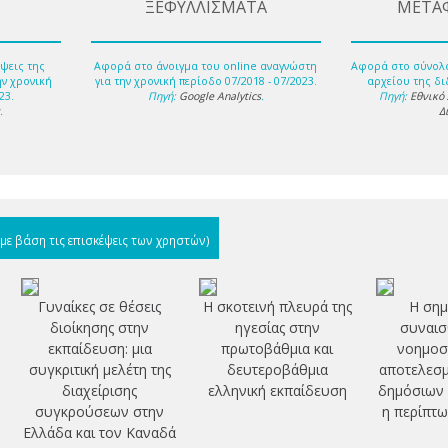
ΞΕΦΥΛΛΙΣΜΑΤΑ
ΜΕΤΑ
ψεις της
Αφορά στο άνοιγμα του online αναγνώστη
Αφορά στο σύνολ
ην χρονική
για την χρονική περίοδο 07/2018 - 07/2023.
αρχείου της δι
23.
Πηγή:
Google Analytics
.
Πηγή:
Εθνικό
s
.
Δ
(με βάση τις επισκέψεις των χρηστών)
Γυναίκες σε θέσεις
Η σκοτεινή πλευρά της
Η σημ
διοίκησης στην
ηγεσίας στην
συναισ
εκπαίδευση: μια
πρωτοβάθμια και
νοημοσ
συγκριτική μελέτη της
δευτεροβάθμια
αποτελεσμ
διαχείρισης
ελληνική εκπαίδευση
δημόσιων 
συγκρούσεων στην
η περίπτω
Ελλάδα και τον Καναδά