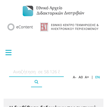
A-
A0
A+
|
EN