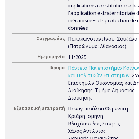
implications constitutionnelles
l'application extraterritoriale 
mécanismes de protection de 
données
Συγγραφέας
Παπακωνσταντίνου, Σουζάνα
(Πατρώνυμο: Αθανάσιος)
Ημερομηνία
11/2025
Ίδρυμα
Πάντειο Πανεπιστήμιο Κοινω
και Πολιτικών Επιστημών
. Σ
Επιστημών Οικονομίας και Δ
Διοίκησης. Τμήμα Δημόσιας
Διοίκησης
Εξεταστική επιτροπή
Παναγοπούλου Φερενίκη
Κριάρη Ισμήνη
Βλαχόπουλος Σπύρος
Χάνος Αντώνιος
Σκουρής Παναγιώτης