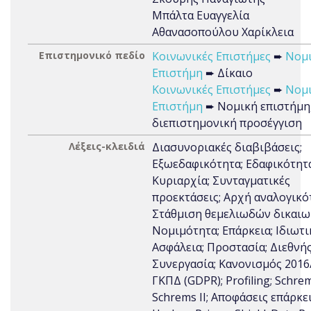
Μπάλτα Ευαγγελία
Αθανασοπούλου Χαρίκλεια
Επιστημονικό πεδίο
Κοινωνικές Επιστήμες
➨
Νομ
Επιστήμη
➨ Δίκαιο
Κοινωνικές Επιστήμες
➨
Νομ
Επιστήμη
➨ Νομική επιστήμη
διεπιστημονική προσέγγιση
Λέξεις-κλειδιά
Διασυνοριακές διαβιβάσεις;
Εξωεδαφικότητα; Εδαφικότητα
Κυριαρχία; Συνταγματικές
προεκτάσεις; Αρχή αναλογικό
Στάθμιση θεμελιωδών δικαιω
Νομιμότητα; Επάρκεια; Ιδιωτι
Ασφάλεια; Προστασία; Διεθνή
Συνεργασία; Κανονισμός 2016
ΓΚΠΔ (GDPR); Profiling; Schrem
Schrems II; Αποφάσεις επάρκει