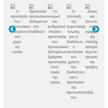
Η
Προστασία
Το
Οι
Δίκαιο
Ηλ
προστασία
προσωπικών
νομικό
πολιτικές
και
συ
των
δεδομένων
και
της
δεοντολογία
προσωπικών
στο
ρυθμιστικό
Ευρωπαϊκής
στις
π
δεδομένων
διαδίκτυο
πλαίσιο
ένωσης
εφαρμογές
δ
στο
προστασίας
για το
της
χώρο
των
διαδίκτυο:
επαυξημένης
έ
της
προσωπικών
η
πραγματικότητ
υγείας
δεδομένων:
ταυτότητα
τεχνολογικές
ν
ζητήματα
του
προεκτάσεις
πρ
προστασίας
χρήστη
και
στον
του
προβληματισμ
κα
τομέα
διαδικτύου
της
και η
δι
υγείας
προστασία
της
i
προσωπικότητάς
του