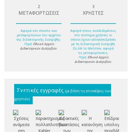
2
3
ΜΕΤΑΦΟΡΤΩΣΕΙΣ
ΧΡΗΣΤΕΣ
Αφορά στο σύνολο των
Αφορά στους συνδεδεμένους
μεταφορτώσων του αρχείου
στο σύστημα χρήστες οι
της διδακτορικής διατριβής.
οποίοι έχουν αλληλεπιδράσει
Πηγή:
Εθνικό Αρχείο
με τη διδακτορική διατριβή.
Διδακτορικών Διατριβών
.
Ως επί το πλείστον, αφορά
τις μεταφορτώσεις.
Πηγή:
Εθνικό Αρχείο
Διδακτορικών Διατριβών
.
Σχετικές εγγραφές
(με βάση τις επισκέψεις των
χρηστών)
Σχέσεις
Χαρακτηρισμός
Διδακτικές
Η
Επίδραση
Συ
ανάμεσα
πολλαπλοτήτων
διαστάσεις
κατανόηση
υπολογιστικο
ι
στη
Kahler
των
της
περιβάλλοντο