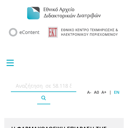
A-
A0
A+
|
EN