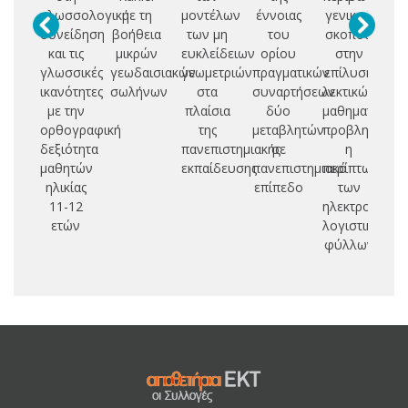
γλωσσολογική
με τη
μοντέλων
έννοιας
γενικού
θ
συνείδηση
βοήθεια
των μη
του
σκοπού
q
και τις
μικρών
ευκλείδειων
ορίου
στην
δι
γλωσσικές
γεωδαισιακών
γεωμετριών
πραγματικών
επίλυση
ικανότητες
σωλήνων
στα
συναρτήσεων
λεκτικών
κα
με την
πλαίσια
δύο
μαθηματικών
γι
ορθογραφική
της
μεταβλητών
προβλημάτων
ο
δεξιότητα
πανεπιστημιακής
σε
η
μαθητών
εκπαίδευσης
πανεπιστημιακό
περίπτωση
ηλικίας
επίπεδο
των
11-12
ηλεκτρονικών
ετών
λογιστικών
φύλλων