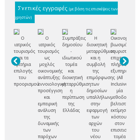
Σχετικές εγγραφές
(με βάση τις επισκέψεις των
χρηστών)
Ο
Ο
Συμπράξεις
Η
Οικονομική
Το
ιατρικός
ιατρικός
δημοσίου
διοικητική
βιωσιμότητα
αν
τουρισμός
τουρισμός
-
μεταρρύθμιση
τουριστικών
και τα
ως
ιδιωτικού
και η
επιχειρήσεων
ε
κριτήρια
μοχλός
τομέα
συμβολή
πλήρους
μ
επιλογής
οικονομικής
και
της
εξυπηρέτησης
το
του
ανάπτυξης:
διοικητική
επιμόρφωσης
(All
προορισμού
εννοιολογική
μεταρρύθμιση:
των
Inclusive):
το
προσέγγιση
η
δημοσίων
μία
ε
και
περίπτωση
υπαλλήλων
μεθοδολογία
εμπειρική
της
στην
βελτιστοποίη
Ε
ανάλυση
Ελλάδας
εφαρμογή
εκτίμησης
της
των
κόστους
δυναμικής
αρχών
στον
των
του
επισιτιστικό
παρόχων
νέου
τομέα