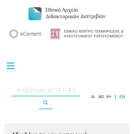
A-
A0
A+
|
EN