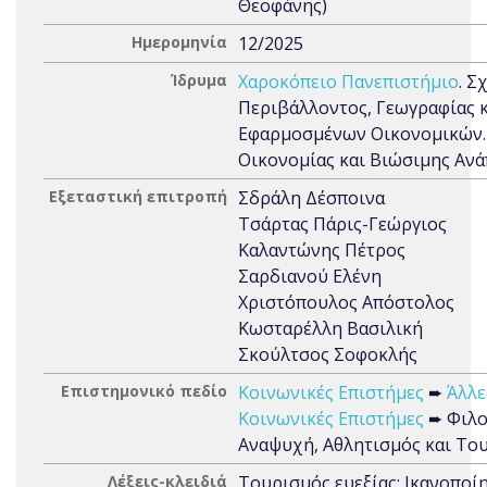
Θεοφάνης)
Ημερομηνία
12/2025
Ίδρυμα
Χαροκόπειο Πανεπιστήμιο
. Σ
Περιβάλλοντος, Γεωγραφίας 
Εφαρμοσμένων Οικονομικών.
Οικονομίας και Βιώσιμης Ανα
Εξεταστική επιτροπή
Σδράλη Δέσποινα
Τσάρτας Πάρις-Γεώργιος
Καλαντώνης Πέτρος
Σαρδιανού Ελένη
Χριστόπουλος Απόστολος
Κωσταρέλλη Βασιλική
Σκούλτσος Σοφοκλής
Επιστημονικό πεδίο
Κοινωνικές Επιστήμες
➨
Άλλε
Κοινωνικές Επιστήμες
➨ Φιλο
Αναψυχή, Αθλητισμός και Το
Λέξεις-κλειδιά
Τουρισμός ευεξίας; Ικανοποί