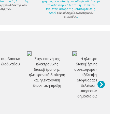
δακτορικής διατριβής.
χρήστες οι οποίοι έχουν αλληλεπιδράσει με
 Αρχείο Διδακτορικών
τη διδακτορική διατριβή. Ως επί το
ιατριβών
.
πλείστον, αφορά τις μεταφορτώσεις.
Πηγή:
Εθνικό Αρχείο Διδακτορικών
Διατριβών
.
 συμβάσεως
Στην εποχή της
Η ηλεκτρονική
 διαδικτύου
ηλεκτρονικής
διακυβέρνηση και η
διακυβέρνησης:
συνεισφορά της στην
ηλεκτρονική διοίκηση
εξάλειψη της
και ηλεκτρονική
διαφθοράς και την
διοικητική πράξη
βελτίωση των
υπηρεσιών στη
δημόσια διοίκηση