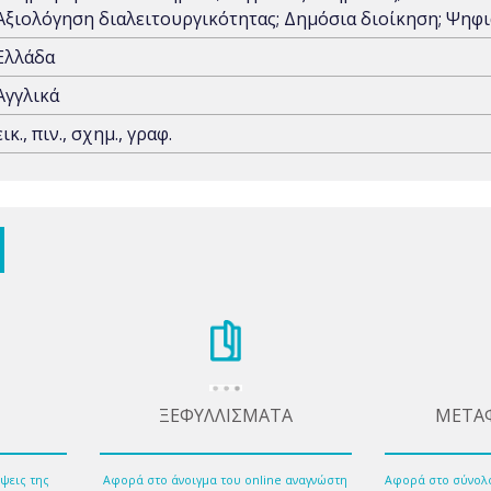
Αξιολόγηση διαλειτουργικότητας; Δημόσια διοίκηση; Ψηφ
Ελλάδα
Αγγλικά
εικ., πιν., σχημ., γραφ.
ΞΕΦΥΛΛΙΣΜΑΤΑ
ΜΕΤΑ
ψεις της
Αφορά στο άνοιγμα του online αναγνώστη
Αφορά στο σύνολ