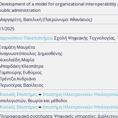
Development of a model for organizational interoperability
public administration
Μαργαρίτη, Βασιλική (Πατρώνυμο: Αθανάσιος)
11/2025
Χαροκόπειο Πανεπιστήμιο
. Σχολή Ψηφιακής Τεχνολογίας.
Σταμάτη Μαυρέτα
Αναγνωστόπουλος Δημοσθένης
Νικολαΐδη Μαρία
Μπαρδάκη Κλεοπάτρα
Ταμπούρης Ευθύμιος
Πρέντζα Ανδριάνα
Περιστέρας Βασίλειος
Φυσικές Επιστήμες
➨
Επιστήμη Ηλεκτρονικών Υπολογιστώ
υπολογιστών, θεωρία και μέθοδοι
Φυσικές Επιστήμες
➨
Επιστήμη Ηλεκτρονικών Υπολογιστώ
Πληροφοριακά συστήματα; Ψηφιακές υπηρεσίες; Διαλειτου