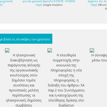
ην χρονική
για την χρονική περίοδο 07/2018 - 07/2023.
αρχείου της δι
23.
Πηγή:
Google Analytics
.
Πηγή:
Εθνικό
s
.
Δ
(με βάση τις επισκέψεις των χρηστών)
Η ηλεκτρονική
Η ελευθερία
Η σύναψη
διακυβέρνηση ως
συμμετοχής στην
μέσω του
παράγοντας αλλαγής
κοινωνία της
της οργανωσιακής
πληροφορίας: η νέα
κουλτούρας στον
εποχή της
δημόσιο τομέα:
πληροφορίας, η
συνέπειες και
διάταξη του άρθρου 5Α
προοπτικές: μελέτη
παρ.2 του Συντάγματος
περίπτωσης: οι
και η κατοχύρωση της
ηλεκτρονικές δημόσιες
ελεύθερης δράσης στο
συμβάσεις
διαδίκτυο