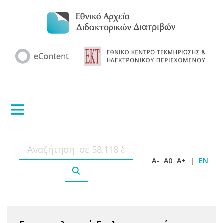
A-
A0
A+
|
EN