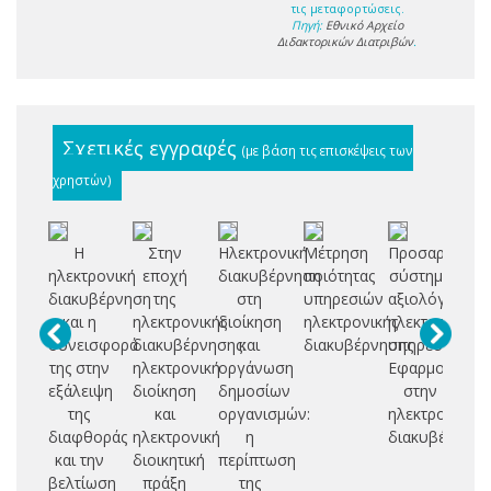
τις μεταφορτώσεις.
Πηγή:
Εθνικό Αρχείο
Διδακτορικών Διατριβών
.
Σχετικές εγγραφές
(με βάση τις επισκέψεις των
χρηστών)
Η
Στην
Ηλεκτρονική
Μέτρηση
Προσαρμοστι
Α
ηλεκτρονική
εποχή
διακυβέρνηση
ποιότητας
σύστημα
μ
διακυβέρνηση
της
στη
υπηρεσιών
αξιολόγησης
με
και η
ηλεκτρονικής
διοίκηση
ηλεκτρονικής
ηλεκτρονικών
συνεισφορά
διακυβέρνησης:
και
διακυβέρνησης
υπηρεσιών:
εν
της στην
ηλεκτρονική
οργάνωση
Eφαρμογή
ηλ
εξάλειψη
διοίκηση
δημοσίων
στην
δι
της
και
οργανισμών:
ηλεκτρονική
διαφθοράς
ηλεκτρονική
η
διακυβέρνησ
και την
διοικητική
περίπτωση
βελτίωση
πράξη
της