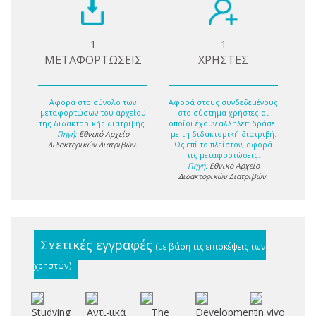
1
1
ΜΕΤΑΦΟΡΤΩΣΕΙΣ
ΧΡΗΣΤΕΣ
Αφορά στο σύνολο των
Αφορά στους συνδεδεμένους
μεταφορτώσων του αρχείου
στο σύστημα χρήστες οι
της διδακτορικής διατριβής.
οποίοι έχουν αλληλεπιδράσει
Πηγή:
Εθνικό Αρχείο
με τη διδακτορική διατριβή.
Διδακτορικών Διατριβών
.
Ως επί το πλείστον, αφορά
τις μεταφορτώσεις.
Πηγή:
Εθνικό Αρχείο
Διδακτορικών Διατριβών
.
Σχετικές εγγραφές
(με βάση τις επισκέψεις των
χρηστών)
Studying
Αντι-ιικά
The
Development
In vivo
Εξ