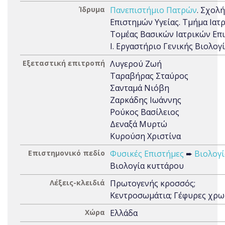
Ίδρυμα
Πανεπιστήμιο Πατρών
. Σχολή
Επιστημών Υγείας. Τμήμα Ιατρ
Τομέας Βασικών Ιατρικών Επ
Ι. Εργαστήριο Γενικής Βιολογ
Εξεταστική επιτροπή
Λυγερού Ζωή
Ταραβήρας Σταύρος
Σανταμά Νιόβη
Ζαρκάδης Ιωάννης
Ρούκος Βασίλειος
Δεναξά Μυρτώ
Κυρούση Χριστίνα
Επιστημονικό πεδίο
Φυσικές Επιστήμες
➨
Βιολογί
Βιολογία κυττάρου
Λέξεις-κλειδιά
Πρωτογενής κροσσός;
Κεντροσωμάτια; Γέφυρες χρω
Χώρα
Ελλάδα