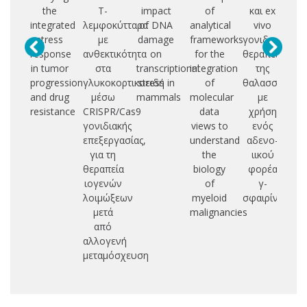
the
Τ-
impact
of
και ex
κ
integrated
λεμφοκύτταρα
of DNA
analytical
vivo
μ
stress
με
damage
frameworks
γονιδιακή
D
response
ανθεκτικότητα
on
for the
θεραπεία
in tumor
στα
transcriptional
integration
της
σ
progression
γλυκοκορτικοειδή
stress in
of
θαλασσαιμίας
and drug
μέσω
mammals
molecular
με
π
resistance
CRISPR/Cas9
data
χρήση
γονιδιακής
views to
ενός
ου
επεξεργασίας,
understand
αδενο-
για τη
the
ιικού
θεραπεία
biology
φορέα
ιογενών
of
γ-
λοιμώξεων
myeloid
σφαιρίνης
μετά
malignancies
από
αλλογενή
μεταμόσχευση