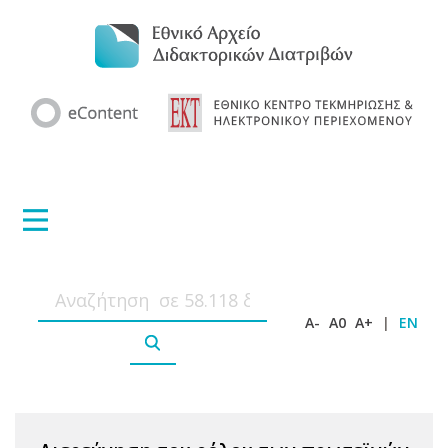
A-
A0
A+
|
EN