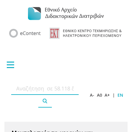
A-
A0
A+
|
EN