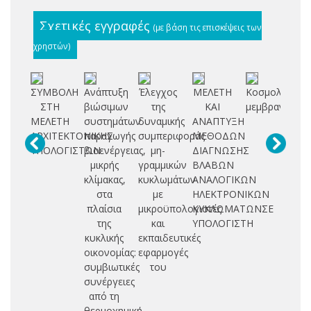
Σχετικές εγγραφές
(με βάση τις επισκέψεις των
χρηστών)
ΣΥΜΒΟΛΗ
Ανάπτυξη
Έλεγχος
ΜΕΛΕΤΗ
Κοσμολογία
Μ
ΣΤΗ
βιώσιμων
της
ΚΑΙ
μεμβρανών
Μ
ΜΕΛΕΤΗ
συστημάτων
δυναμικής
ΑΝΑΠΤΥΞΗ
ΛΕ
ΑΡΧΙΤΕΚΤΟΝΙΚΗΣ
παραγωγής
συμπεριφοράς
ΜΕΘΟΔΩΝ
Δ
ΥΠΟΛΟΓΙΣΤΩΝ
βιοενέργειας,
μη-
ΔΙΑΓΝΩΣΗΣ
Δ
μικρής
γραμμικών
ΒΛΑΒΩΝ
Σ
κλίμακας,
κυκλωμάτων
ΑΝΑΛΟΓΙΚΩΝ
Π
στα
με
ΗΛΕΚΤΡΟΝΙΚΩΝ
πλαίσια
μικροϋπολογιστές
ΚΥΚΛΩΜΑΤΩΝΣΕ
της
και
ΥΠΟΛΟΓΙΣΤΗ
κυκλικής
εκπαιδευτικές
οικονομίας:
εφαρμογές
συμβιωτικές
του
συνέργειες
από τη
θερμοχημική