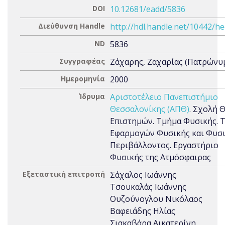
DOI
10.12681/eadd/5836
Διεύθυνση Handle
http://hdl.handle.net/10442/h
ND
5836
Συγγραφέας
Ζάχαρης, Ζαχαρίας (Πατρώνυμ
Ημερομηνία
2000
Ίδρυμα
Αριστοτέλειο Πανεπιστήμιο
Θεσσαλονίκης (ΑΠΘ)
. Σχολή 
Επιστημών. Τμήμα Φυσικής. 
Εφαρμογών Φυσικής και Φυσ
Περιβάλλοντος. Εργαστήριο
Φυσικής της Ατμόσφαιρας
Εξεταστική επιτροπή
Σάχαλος Ιωάννης
Τσουκαλάς Ιωάννης
Ουζούνογλου Νικόλαος
Βαφειάδης Ηλίας
Σιακαβάρα Αικατερίνη