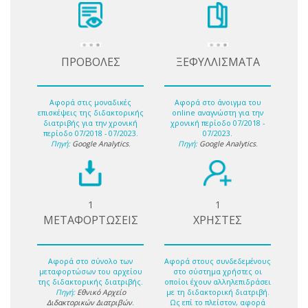
ΠΡΟΒΟΛΕΣ
ΞΕΦΥΛΛΙΣΜΑΤΑ
Αφορά στις μοναδικές
Αφορά στο άνοιγμα του
επισκέψεις της διδακτορικής
online αναγνώστη για την
διατριβής για την χρονική
χρονική περίοδο 07/2018 -
περίοδο 07/2018 - 07/2023.
07/2023.
Πηγή:
Google Analytics
.
Πηγή:
Google Analytics
.
1
1
ΜΕΤΑΦΟΡΤΩΣΕΙΣ
ΧΡΗΣΤΕΣ
Αφορά στο σύνολο των
Αφορά στους συνδεδεμένους
μεταφορτώσων του αρχείου
στο σύστημα χρήστες οι
της διδακτορικής διατριβής.
οποίοι έχουν αλληλεπιδράσει
Πηγή:
Εθνικό Αρχείο
με τη διδακτορική διατριβή.
Διδακτορικών Διατριβών
.
Ως επί το πλείστον, αφορά