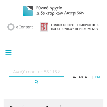
A-
A0
A+
|
EN