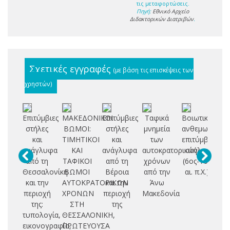
τις μεταφορτώσεις.
Πηγή:
Εθνικό Αρχείο
Διδακτορικών Διατριβών
.
Σχετικές εγγραφές
(με βάση τις επισκέψεις των
χρηστών)
Επιτύμβιες
ΜΑΚΕΔΟΝΙΚΟΙ
Επιτύμβιες
Ταφικά
Βοιωτικές
Τ
στήλες
ΒΩΜΟΙ:
στήλες
μνημεία
ανθεμωτές
και
ΤΙΜΗΤΙΚΟΙ
και
των
επιτύμβιες
κα
ανάγλυφα
ΚΑΙ
ανάγλυφα
αυτοκρατορικών
στήλες
από τη
ΤΑΦΙΚΟΙ
από τη
χρόνων
(6ος-1ος
ρω
Θεσσαλονίκη
ΒΩΜΟΙ
Βέροια
από την
αι. π.Χ.)
π
και την
ΑΥΤΟΚΡΑΤΟΡΙΚΩΝ
και την
Άνω
περιοχή
ΧΡΟΝΩΝ
περιοχή
Μακεδονία
Αν
της:
ΣΤΗ
της
Μ
τυπολογία,
ΘΕΣΣΑΛΟΝΙΚΗ,
εικονογραφία,
ΠΡΩΤΕΥΟΥΣΑ