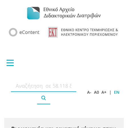
A-
A0
A+
|
EN