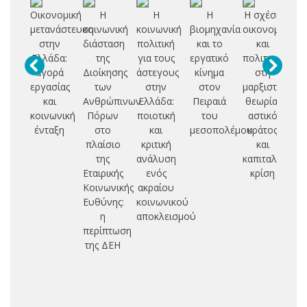
Οικονομική
Η
Η
Η
Η σχέση
Αν
μετανάστευση
κοινωνική
κοινωνική
βιομηχανία
οικονομίας
αν
στην
διάσταση
πολιτική
και το
και
Ελλάδα:
της
για τους
εργατικό
πολιτικής
εσ
αγορά
Διοίκησης
άστεγους
κίνημα
στη
συ
εργασίας
των
στην
στον
μαρξιστική
και
Ανθρώπινων
Ελλάδα:
Πειραιά
θεωρία:
Π
κοινωνική
Πόρων
ποιοτική
του
αστικό
ένταξη
στο
και
μεσοπολέμου
κράτος
π
πλαίσιο
κριτική
και
της
ανάλυση
καπιταλιστική
Εταιρικής
ενός
κρίση
ερ
Κοινωνικής
ακραίου
Ευθύνης:
κοινωνικού
η
αποκλεισμού
ισ
περίπτωση
εξ
της ΔΕΗ
ελ
κο
σχ