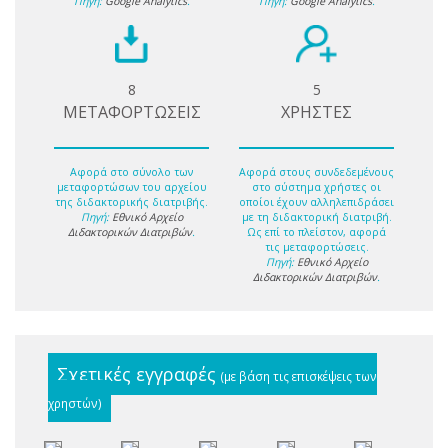
Πηγή:
Google Analytics
.
Πηγή:
Google Analytics
.
8
5
ΜΕΤΑΦΟΡΤΩΣΕΙΣ
ΧΡΗΣΤΕΣ
Αφορά στο σύνολο των
Αφορά στους συνδεδεμένους
μεταφορτώσων του αρχείου
στο σύστημα χρήστες οι
της διδακτορικής διατριβής.
οποίοι έχουν αλληλεπιδράσει
Πηγή:
Εθνικό Αρχείο
με τη διδακτορική διατριβή.
Διδακτορικών Διατριβών
.
Ως επί το πλείστον, αφορά
τις μεταφορτώσεις.
Πηγή:
Εθνικό Αρχείο
Διδακτορικών Διατριβών
.
Σχετικές εγγραφές
(με βάση τις επισκέψεις των
χρηστών)