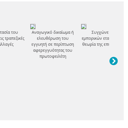
τασία του
Αναγωγικό δικαίωμα ή
Συγχώνευση
ις τραπεζικές
ελευθέρωση του
εμπορικών εταιριών και
λλαγές
εγγυητή σε περίπτωση
θεωρία της επιχείρισης
αφερεγγυότητας του
πρωτοφειλέτη