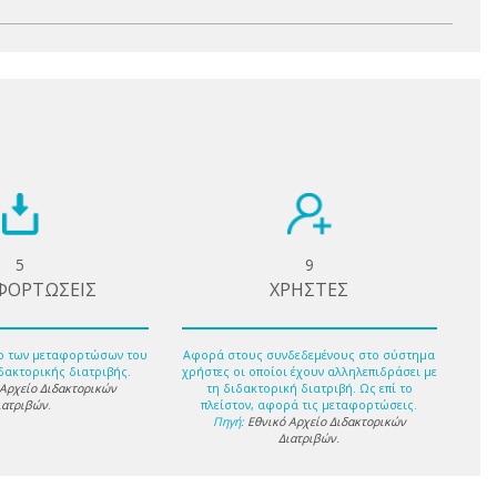
5
9
ΦΟΡΤΩΣΕΙΣ
ΧΡΗΣΤΕΣ
ο των μεταφορτώσων του
Αφορά στους συνδεδεμένους στο σύστημα
δακτορικής διατριβής.
χρήστες οι οποίοι έχουν αλληλεπιδράσει με
 Αρχείο Διδακτορικών
τη διδακτορική διατριβή. Ως επί το
ιατριβών
.
πλείστον, αφορά τις μεταφορτώσεις.
Πηγή:
Εθνικό Αρχείο Διδακτορικών
Διατριβών
.