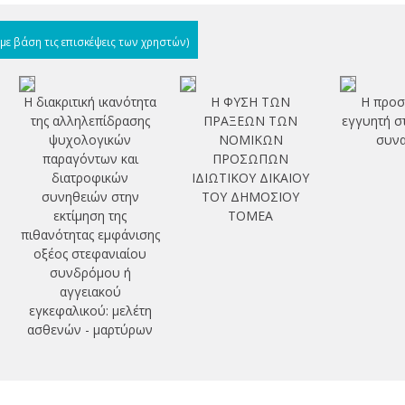
(με βάση τις επισκέψεις των χρηστών)
Η διακριτική ικανότητα
Η ΦΥΣΗ ΤΩΝ
Η προσ
της αλληλεπίδρασης
ΠΡΑΞΕΩΝ ΤΩΝ
εγγυητή στ
ψυχολογικών
ΝΟΜΙΚΩΝ
συνα
παραγόντων και
ΠΡΟΣΩΠΩΝ
διατροφικών
ΙΔΙΩΤΙΚΟΥ ΔΙΚΑΙΟΥ
συνηθειών στην
ΤΟΥ ΔΗΜΟΣΙΟΥ
εκτίμηση της
ΤΟΜΕΑ
πιθανότητας εμφάνισης
οξέος στεφανιαίου
συνδρόμου ή
αγγειακού
εγκεφαλικού: μελέτη
ασθενών - μαρτύρων