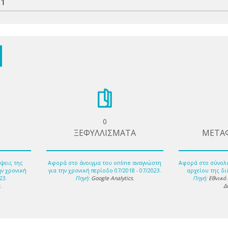
-1
0
ΞΕΦΥΛΛΙΣΜΑΤΑ
ΜΕΤΑ
ψεις της
Αφορά στο άνοιγμα του online αναγνώστη
Αφορά στο σύνολ
ην χρονική
για την χρονική περίοδο 07/2018 - 07/2023.
αρχείου της δι
23.
Πηγή:
Google Analytics
.
Πηγή:
Εθνικό
s
.
Δ