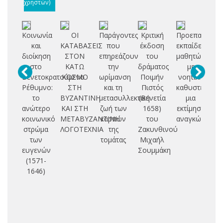
χρηστών)
Κοινωνία
ΟΙ
Παράγοντες
Κριτική
Προεπαγγελμα
Επ
και
ΚΑΤΑΒΑΣΕΙΣ
που
έκδοση
εκπαίδευση
βι
διοίκηση
ΣΤΟΝ
επηρεάζουν
του
μαθητών
στο
ΚΑΤΩ
την
δράματος
με
συ
Βενετοκρατούμενο
ΚΟΣΜΟ
ωρίμανση
Ποιμήν
νοητική
συ
Ρέθυμνο:
ΣΤΗ
και τη
Πιστός
καθυστέρηση:
κα
το
ΒΥΖΑΝΤΙΝΗ
μετασυλλεκτική
(Βενετία
μια
ανώτερο
ΚΑΙ ΣΤΗ
ζωή των
1658)
εκτίμηση
τε
κοινωνικό
ΜΕΤΑΒΥΖΑΝΤΙΝΗ
καρπών
του
αναγκών
χα
στρώμα
ΛΟΓΟΤΕΧΝΙΑ
της
Ζακυνθινού
τ
των
τομάτας
Μιχαήλ
ευγενών
Σουμμάκη
πο
(1571-
βα
1646)
hi
Α
Αλ