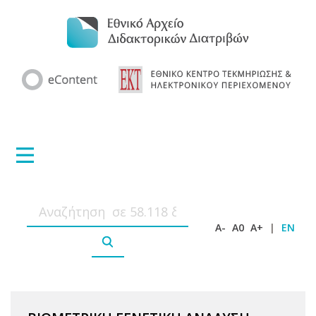
A-
A0
A+
|
EN