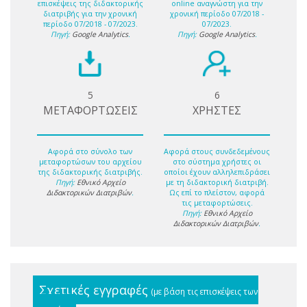
επισκέψεις της διδακτορικής
online αναγνώστη για την
διατριβής για την χρονική
χρονική περίοδο 07/2018 -
περίοδο 07/2018 - 07/2023.
07/2023.
Πηγή:
Google Analytics
.
Πηγή:
Google Analytics
.
5
6
ΜΕΤΑΦΟΡΤΩΣΕΙΣ
ΧΡΗΣΤΕΣ
Αφορά στο σύνολο των
Αφορά στους συνδεδεμένους
μεταφορτώσων του αρχείου
στο σύστημα χρήστες οι
της διδακτορικής διατριβής.
οποίοι έχουν αλληλεπιδράσει
Πηγή:
Εθνικό Αρχείο
με τη διδακτορική διατριβή.
Διδακτορικών Διατριβών
.
Ως επί το πλείστον, αφορά
τις μεταφορτώσεις.
Πηγή:
Εθνικό Αρχείο
Διδακτορικών Διατριβών
.
Σχετικές εγγραφές
(με βάση τις επισκέψεις των