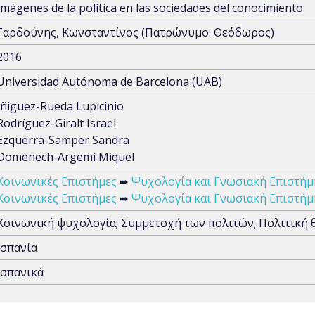
Imágenes de la política en las sociedades del conocimiento
Γαρδούνης, Κωνσταντίνος (Πατρώνυμο: Θεόδωρος)
2016
Universidad Autónoma de Barcelona (UAB)
Iñiguez-Rueda Lupicinio
Rodríguez-Giralt Israel
Ezquerra-Samper Sandra
Domènech-Argemí Miquel
Κοινωνικές Επιστήμες
➨
Ψυχολογία και Γνωσιακή Επιστήμ
Κοινωνικές Επιστήμες
➨
Ψυχολογία και Γνωσιακή Επιστήμ
Κοινωνική ψυχολογία; Συμμετοχή των πολιτών; Πολιτική 
Ισπανία
Ισπανικά