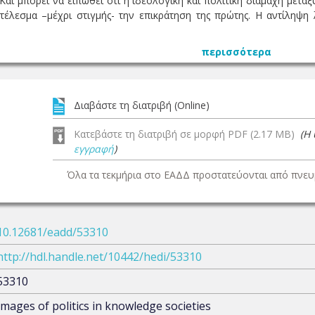
 Και μπορεί να ειπωθεί ότι η ιδεολογική και πολιτική διαμάχη μετ
τέλεσμα –μέχρι στιγμής- την επικράτηση της πρώτης. Η αντίληψη λ
περισσότερα
Διαβάστε τη διατριβή (Online)
Κατεβάστε τη διατριβή σε μορφή PDF (2.17 MB)
(Η
εγγραφή
)
Όλα τα τεκμήρια στο ΕΑΔΔ προστατεύονται από πνευμ
10.12681/eadd/53310
http://hdl.handle.net/10442/hedi/53310
53310
Images of politics in knowledge societies