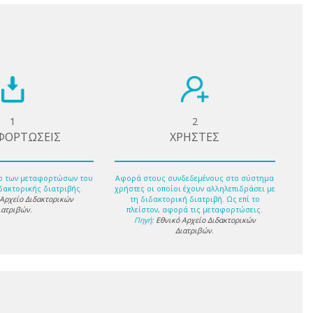
1
2
ΦΟΡΤΩΣΕΙΣ
ΧΡΗΣΤΕΣ
ο των μεταφορτώσων του
Αφορά στους συνδεδεμένους στο σύστημα
δακτορικής διατριβής.
χρήστες οι οποίοι έχουν αλληλεπιδράσει με
 Αρχείο Διδακτορικών
τη διδακτορική διατριβή. Ως επί το
ιατριβών
.
πλείστον, αφορά τις μεταφορτώσεις.
Πηγή:
Εθνικό Αρχείο Διδακτορικών
Διατριβών
.