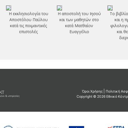
Η εκκλησιολογία του
Η αποστολή του Ιησού
Το βιβλίο
Αποστόλου Παύλου
και των μαθητών στο
και η 
κατά τις ποιμαντικές
κατά Ματθαίον
φιλολογι
επιστολές
Ευαγγέλιο
και θ
διερ