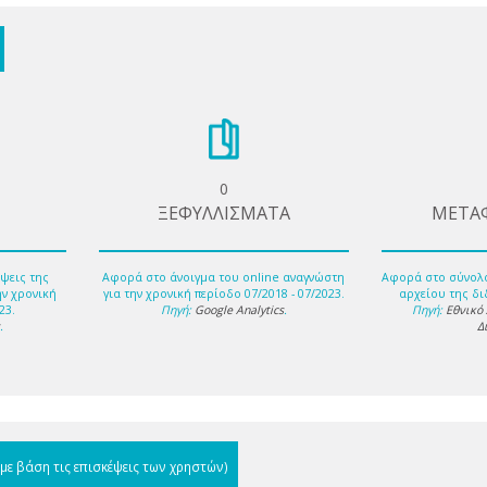
0
ΞΕΦΥΛΛΙΣΜΑΤΑ
ΜΕΤΑ
ψεις της
Αφορά στο άνοιγμα του online αναγνώστη
Αφορά στο σύνολ
ην χρονική
για την χρονική περίοδο 07/2018 - 07/2023.
αρχείου της δι
23.
Πηγή:
Google Analytics
.
Πηγή:
Εθνικό
s
.
Δ
(με βάση τις επισκέψεις των χρηστών)