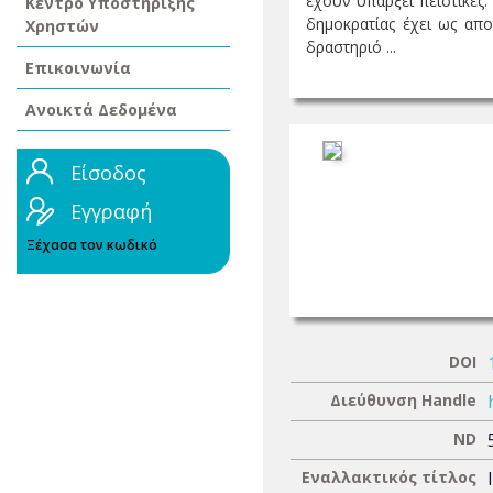
έχουν υπάρξει πειστικές.
Κέντρο Υποστήριξης
δημοκρατίας έχει ως απο
Χρηστών
δραστηριό ...
Επικοινωνία
Ανοικτά Δεδομένα
Είσοδος
Εγγραφή
Ξέχασα τον κωδικό
DOI
Διεύθυνση Handle
ND
Εναλλακτικός τίτλος