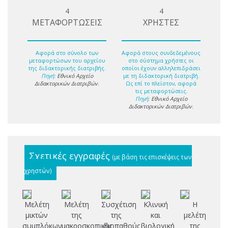
4
4
ΜΕΤΑΦΟΡΤΩΣΕΙΣ
ΧΡΗΣΤΕΣ
Αφορά στο σύνολο των
Αφορά στους συνδεδεμένους
μεταφορτώσων του αρχείου
στο σύστημα χρήστες οι
της διδακτορικής διατριβής.
οποίοι έχουν αλληλεπιδράσει
Πηγή:
Εθνικό Αρχείο
με τη διδακτορική διατριβή.
Διδακτορικών Διατριβών
.
Ως επί το πλείστον, αφορά
τις μεταφορτώσεις.
Πηγή:
Εθνικό Αρχείο
Διδακτορικών Διατριβών
.
Σχετικές εγγραφές
(με βάση τις επισκέψεις των
χρηστών)
Μελέτη
Μελέτη
Συσχέτιση
Κλινική
Η
Ζ
μικτών
της
της
και
μελέτη
σ
συμπλόκων
μακροσκοπικής
ιδιοπαθούς
βιολογική
της