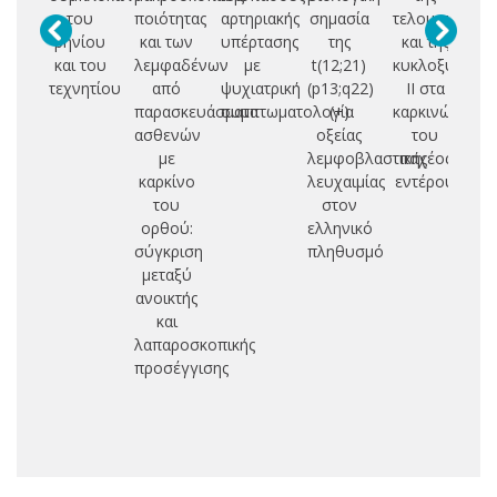
του
ποιότητας
αρτηριακής
σημασία
τελομεράσης
οι
ρηνίου
και των
υπέρτασης
της
και της
και του
λεμφαδένων
με
t(12;21)
κυκλοξυγενάσ
επ
τεχνητίου
από
ψυχιατρική
(p13;q22)
ΙΙ στα
παρασκευάσματα
συμπτωματολογία
(+)
καρκινώματα
ασθενών
οξείας
του
με
λεμφοβλαστικής
παχέος
καρκίνο
λευχαιμίας
εντέρου
του
στον
ορθού:
ελληνικό
σύγκριση
πληθυσμό
μεταξύ
ανοικτής
και
λαπαροσκοπικής
προσέγγισης