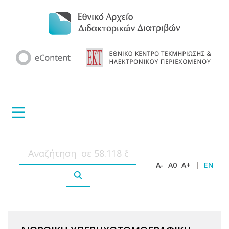
A-
A0
A+
|
EN