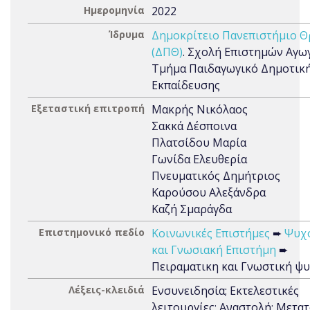
Ημερομηνία
2022
Ίδρυμα
Δημοκρίτειο Πανεπιστήμιο Θ
(ΔΠΘ)
. Σχολή Επιστημών Αγωγ
Τμήμα Παιδαγωγικό Δημοτικ
Εκπαίδευσης
Εξεταστική επιτροπή
Μακρής Νικόλαος
Σακκά Δέσποινα
Πλατσίδου Μαρία
Γωνίδα Ελευθερία
Πνευματικός Δημήτριος
Καρούσου Αλεξάνδρα
Καζή Σμαράγδα
Επιστημονικό πεδίο
Κοινωνικές Επιστήμες
➨
Ψυχ
και Γνωσιακή Επιστήμη
➨
Πειραματικη και Γνωστική ψ
Λέξεις-κλειδιά
Ενσυνειδησία; Εκτελεστικές
λειτουργίες; Αναστολή; Μετατ