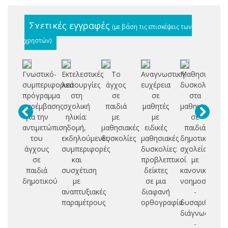
Σχετικές εγγραφές
(με βάση τις επισκέψεις των
χρηστών)
Γνωστικό-
Εκτελεστικές
Το
Αναγνωστική
Μαθησιακές
Σ
συμπεριφορικό
λειτουργίες
άγχος
ευχέρεια
δυσκολίες
β
πρόγραμμα
στη
σε
σε
στα
πα
παρέμβασης
σχολική
παιδιά
μαθητές
μαθηματικά
για την
ηλικία:
με
με
σε
α
αντιμετώπιση
δομή,
μαθησιακές
ειδικές
παιδιά
του
εκδηλούμενες
δυσκολίες
μαθησιακές
δημοτικού
εκ
άγχους
συμπεριφορές
δυσκολίες:
σχολείου
δε
σε
και
προβλεπτικοί
με
εκ
παιδιά
συσχέτιση
δείκτες
κανονική
δημοτικού
με
σε μια
νοημοσύνη
αναπτυξιακές
διαφανή
-
παραμέτρους
ορθογραφία
δυσαριθμησία
διάγνωση
-