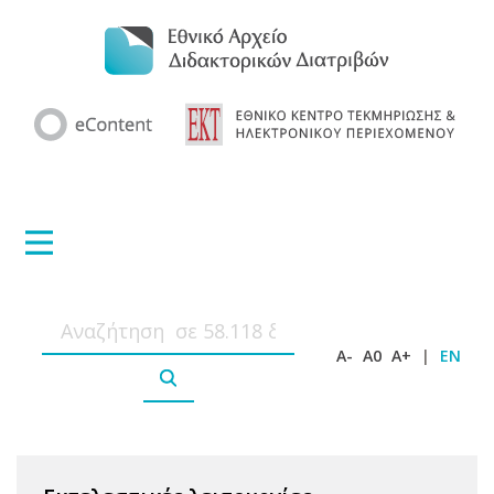
A-
A0
A+
|
EN