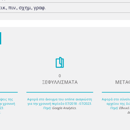
εικ., πιν., σχημ., γραφ.
0
ΞΕΦΥΛΛΙΣΜΑΤΑ
ΜΕΤΑ
ψεις της
Αφορά στο άνοιγμα του online αναγνώστη
Αφορά στο σύνολ
ην χρονική
για την χρονική περίοδο 07/2018 - 07/2023.
αρχείου της δι
23.
Πηγή:
Google Analytics
.
Πηγή:
Εθνικό
s
.
Δ