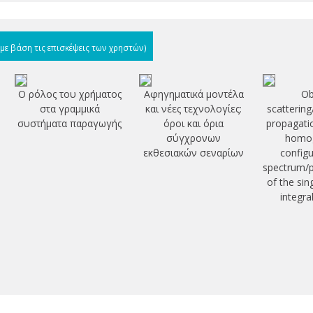
(με βάση τις επισκέψεις των χρηστών)
Ο ρόλος του χρήματος
Αφηγηματικά μοντέλα
Ob
στα γραμμικά
και νέες τεχνολογίες:
scatterin
συστήματα παραγωγής
όροι και όρια
propagation
σύγχρονων
homo
εκθεσιακών σεναρίων
config
spectrum/p
of the si
integra