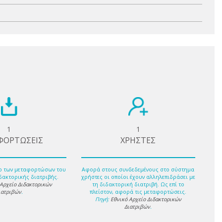
1
1
ΦΟΡΤΩΣΕΙΣ
ΧΡΗΣΤΕΣ
ο των μεταφορτώσων του
Αφορά στους συνδεδεμένους στο σύστημα
δακτορικής διατριβής.
χρήστες οι οποίοι έχουν αλληλεπιδράσει με
 Αρχείο Διδακτορικών
τη διδακτορική διατριβή. Ως επί το
ιατριβών
.
πλείστον, αφορά τις μεταφορτώσεις.
Πηγή:
Εθνικό Αρχείο Διδακτορικών
Διατριβών
.