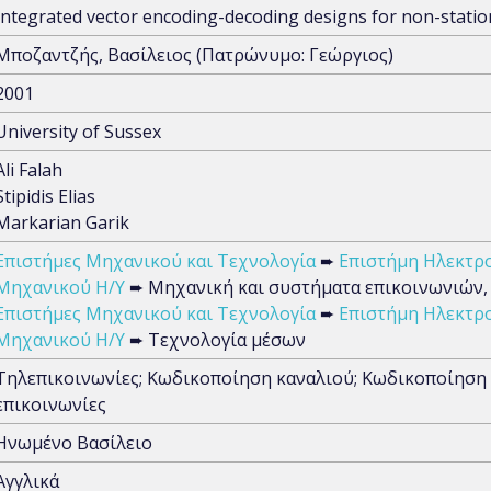
Integrated vector encoding-decoding designs for non-statio
Μποζαντζής, Βασίλειος (Πατρώνυμο: Γεώργιος)
2001
University of Sussex
Ali Falah
Stipidis Elias
Markarian Garik
Επιστήμες Μηχανικού και Τεχνολογία
➨
Επιστήμη Ηλεκτρ
Μηχανικού Η/Υ
➨ Μηχανική και συστήματα επικοινωνιών,
Επιστήμες Μηχανικού και Τεχνολογία
➨
Επιστήμη Ηλεκτρ
Μηχανικού Η/Υ
➨ Τεχνολογία μέσων
Τηλεπικοινωνίες; Κωδικοποίηση καναλιού; Κωδικοποίηση π
επικοινωνίες
Ηνωμένο Βασίλειο
Αγγλικά