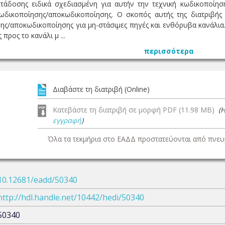
άδοσης ειδικά σχεδιασμένη για αυτήν την τεχνική κωδικοποίηση
ωδικοποίησης/αποκωδικοποίησης. Ο σκοπός αυτής της διατριβή
ης/αποκωδικοποίησης για μη-στάσιμες πηγές και ενθόρυβα κανάλ
προς το κανάλι μ ...
περισσότερα
Διαβάστε τη διατριβή (Online)
Κατεβάστε τη διατριβή σε μορφή PDF (11.98 MB)
(
εγγραφή
)
Όλα τα τεκμήρια στο ΕΑΔΔ προστατεύονται από πνευμ
10.12681/eadd/50340
http://hdl.handle.net/10442/hedi/50340
50340