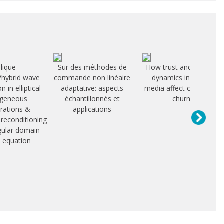
lique
Sur des méthodes de
Ηow trust and its new
g/hybrid wave
commande non linéaire
dynamics in social
 in elliptical
adaptative: aspects
media affect customer
geneous
échantillonnés et
churn
urations &
applications
reconditioning
ngular domain
l equation