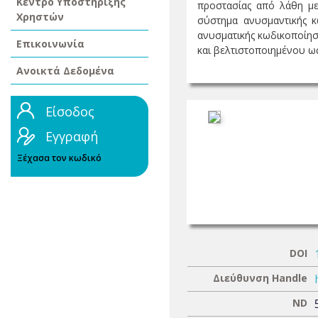
Κέντρο Υποστήριξης
προστασίας από λάθη μετ
Χρηστών
σύστημα ανυσμαντικής κ
ανυσματικής κωδικοποίησ
Επικοινωνία
και βελτιστοποιημένου ως 
Ανοικτά Δεδομένα
Είσοδος
Εγγραφή
Ξέχασα τον κωδικό
DOI
Διεύθυνση Handle
ND