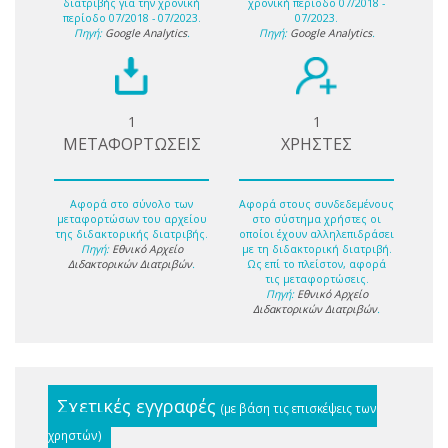
διατριβής για την χρονική
χρονική περίοδο 07/2018 -
περίοδο 07/2018 - 07/2023.
07/2023.
Πηγή:
Google Analytics
.
Πηγή:
Google Analytics
.
1
1
ΜΕΤΑΦΟΡΤΩΣΕΙΣ
ΧΡΗΣΤΕΣ
Αφορά στο σύνολο των
Αφορά στους συνδεδεμένους
μεταφορτώσων του αρχείου
στο σύστημα χρήστες οι
της διδακτορικής διατριβής.
οποίοι έχουν αλληλεπιδράσει
Πηγή:
Εθνικό Αρχείο
με τη διδακτορική διατριβή.
Διδακτορικών Διατριβών
.
Ως επί το πλείστον, αφορά
τις μεταφορτώσεις.
Πηγή:
Εθνικό Αρχείο
Διδακτορικών Διατριβών
.
Σχετικές εγγραφές
(με βάση τις επισκέψεις των
χρηστών)