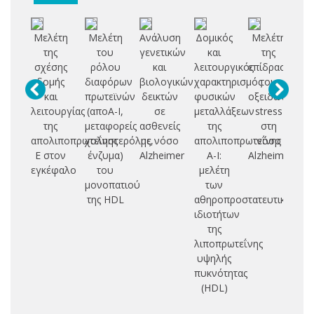
Μελέτη
Μελέτη
Ανάλυση
Δομικός
Μελέτη
Δι
της
του
γενετικών
και
της
σχέσης
ρόλου
και
λειτουργικός
επίδρασης
σ
δομής
διαφόρων
βιολογικών
χαρακτηρισμός
του
δ
και
πρωτεϊνών
δεικτών
φυσικών
οξειδωτικού
λε
λειτουργίας
(αποΑ-Ι,
σε
μεταλλάξεων
stress
α
της
μεταφορείς
ασθενείς
της
στη
α
απολιποπρωτεΐνης
χοληστερόλης,
με νόσο
απολιποπρωτεΐνης
νόσο
Ε στον
ένζυμα)
Alzheimer
A-I:
Alzheimer
εγκέφαλο
του
μελέτη
β
μονοπατιού
των
τε
της HDL
αθηροπροστατευτικών
απ
ιδιοτήτων
δυ
της
λιποπρωτεΐνης
υψηλής
πυκνότητας
(HDL)