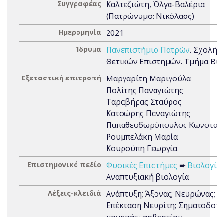
Συγγραφέας
Καλτεζιώτη, Όλγα-Βαλέρια
(Πατρώνυμο: Νικόλαος)
Ημερομηνία
2021
Ίδρυμα
Πανεπιστήμιο Πατρών
. Σχολή
Θετικών Επιστημών. Τμήμα Β
Εξεταστική επιτροπή
Μαργαρίτη Μαριγούλα
Πολίτης Παναγιώτης
Ταραβήρας Σταύρος
Κατσώρης Παναγιώτης
Παπαθεοδωρόπουλος Κωνστα
Ρουμπελάκη Μαρία
Κουρούπη Γεωργία
Επιστημονικό πεδίο
Φυσικές Επιστήμες
➨
Βιολογί
Αναπτυξιακή βιολογία
Λέξεις-κλειδιά
Ανάπτυξη; Άξονας; Νευρώνας;
Επέκταση Νευρίτη; Σηματοδο