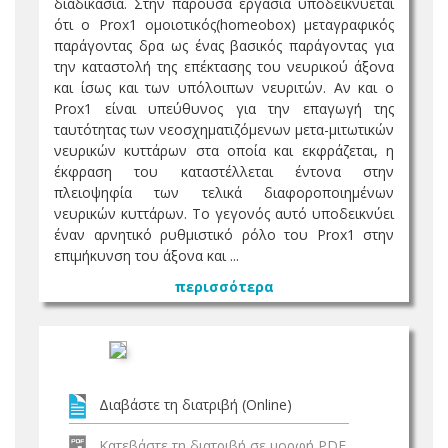
διαδικασία. Στην παρούσα εργασία υποδεικνύεται
ότι ο Prox1 ομοιοτικός(homeobox) μεταγραφικός
παράγοντας δρα ως ένας βασικός παράγοντας για
την καταστολή της επέκτασης του νευρικού άξονα
και ίσως και των υπόλοιπων νευριτών. Αν και ο
Prox1 είναι υπεύθυνος για την επαγωγή της
ταυτότητας των νεοσχηματιζόμενων μετα-μιτωτικών
νευρικών κυττάρων στα οποία και εκφράζεται, η
έκφραση του καταστέλλεται έντονα στην
πλειοψηφία των τελικά διαφοροποιημένων
νευρικών κυττάρων. Το γεγονός αυτό υποδεικνύει
έναν αρνητικό ρυθμιστικό ρόλο του Prox1 στην
επιμήκυνση του άξονα και ...
περισσότερα
Διαβάστε τη διατριβή (Online)
Κατεβάστε τη διατριβή σε μορφή PDF