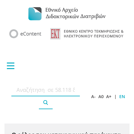
A-
A0
A+
|
EN