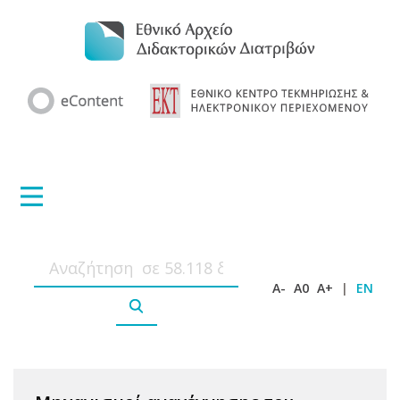
A-
A0
A+
|
EN