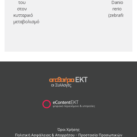
του
Danio
στον
rerio
κυτταρικό
(zebrafish)
μεταβολισμό