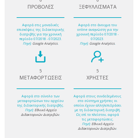
ΠΡΟΒΟΛΕΣ
ΞΕΦΥΛΛΙΣΜΑΤΑ
Αφορά στις μοναδικές
Αφορά στο άνοιγμα του
επισκέψεις της διδακτορικής
online αναγνώστη για την
διατριβής για την χρονική
χρονική περίοδο 07/2018 -
περίοδο 07/2018 - 07/2023.
07/2023.
Πηγή:
Google Analytics
.
Πηγή:
Google Analytics
.
5
5
ΜΕΤΑΦΟΡΤΩΣΕΙΣ
ΧΡΗΣΤΕΣ
Αφορά στο σύνολο των
Αφορά στους συνδεδεμένους
μεταφορτώσων του αρχείου
στο σύστημα χρήστες οι
της διδακτορικής διατριβής.
οποίοι έχουν αλληλεπιδράσει
Πηγή:
Εθνικό Αρχείο
με τη διδακτορική διατριβή.
Διδακτορικών Διατριβών
.
Ως επί το πλείστον, αφορά
τις μεταφορτώσεις.
Πηγή:
Εθνικό Αρχείο
Διδακτορικών Διατριβών
.