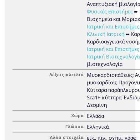
Αναπτυξιακή βιολογί
Φυσικές Επιστήμες
➨
Βιοχημεία και Μοριακ
Ιατρική και Επιστήμες
Κλινική Ιατρική
➨ Καρ
Καρδιοαγγειακά νοσή
Ιατρική και Επιστήμες
Ιατρική Βιοτεχνολογί
βιοτεχνολογία
Λέξεις-κλειδιά
Μυοκαρδιοπάθειες; Α
μυοκαρδίου; Προγονικ
Κύτταρα παράπλευρου
Sca1+ κύτταρα; Ενδιάμ
Δεσμίνη
Χώρα
Ελλάδα
Γλώσσα
Ελληνικά
Άλλα στοιχεία
εικ., πιν., σχημ., γραφ.