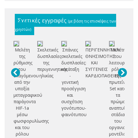
Σχετικές εγγραφές
(με βάση τις επισκέψεις των
χρηστών)
Μελέτη
Σκελετικές
Σπάνιες
ΠΕΡΙΓΕΝΝΗΤΙΚΗ
Μελέτη
Μ
της
δυσπλασίες
σκελετικές
ΘΝΗΣΙΜΟΤΗΣ
του
μ
ρύθμισης
της
δυσπλασίες:
ΚΑΙ
λειτουργικού
κα
του
περιγεννητικής
κατάταξη
ΣΥΓΓΕΝΕΙΣ
ρόλου
χρ
επαγόμενου
ηλικίας
-
ΚΑΡΔΙΟΠΑΘΕΙΕΣ
της
από την
γενετική
πρωτεΐνης
Ze
υποξία
προσέγγιση
Set κατά
μεταγραφικού
και
τα
πε
παράγοντα
συσχέτιση
πρώιμα
μ
HIF-1a
γονότυπου-
αναπτυξιακά
μέσω
φαινότυπου
στάδια
φωσφορυλίωσης
του
και του
οργανισμού-
ρόλου
μοντέλου