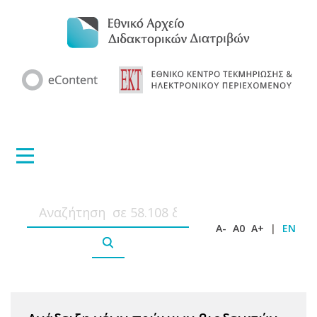
A-
A0
A+
|
EN