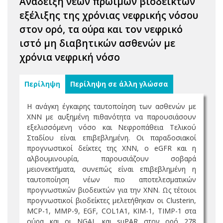
Ανάδειξη νέων πρώιμων βιοδεικτών
εξέλιξης της χρόνιας νεφρικής νόσου
στον ορό, τα ούρα και τον νεφρικό
ιστό μη διαβητικών ασθενών με
χρόνια νεφρική νόσο
Περίληψη
Περίληψη σε άλλη γλώσσα
Η ανάγκη έγκαιρης ταυτοποίηση των ασθενών με
ΧΝΝ με αυξημένη πιθανότητα να παρουσιάσουν
εξελισσόμενη νόσο και Νεφροπάθεια Τελικού
Σταδίου είναι επιβεβλημένη. Οι παραδοσιακοί
προγνωστικοί δείκτες της ΧΝΝ, ο eGFR και η
αλβουμινουρία, παρουσιάζουν σοβαρά
μειονεκτήματα, συνεπώς είναι επιβεβλημένη η
ταυτοποίηση νέων πιο αποτελεσματικών
προγνωστικών βιοδεικτών για την ΧΝΝ. Ως τέτοιοι
προγνωστικοί βιοδείκτες μελετήθηκαν οι Clusterin,
MCP-1, MMP-9, EGF, COL1A1, KIM-1, TIMP-1 στα
ούρα και οι NGAL και suPAR στον ορό 278