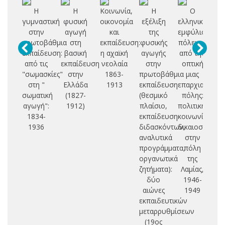
Η
Η
Κοινωνία,
Η
Ο
γυμναστική
φυσική
οικονομία
εξέλιξη
ελληνικός
Ε
στην
αγωγή
και
της
εμφύλιος
Μ
πρωτοβάθμια
στη
εκπαίδευση:
φυσικής
πόλεμος
εκπαίδευση:
βασική
η αχαϊκή
αγωγής
από την
Μ
από τις
εκπαίδευση
νεολαία
στην
οπτική
Ε
"σωμασκίες"
στην
1863-
πρωτοβάθμια
μιας
(
στη "
Ελλάδα
1913
εκπαίδευση
επαρχιακής
σωματική
(1827-
(θεσμικό
πόλης:
αγωγή":
1912)
πλαίσιο,
πολιτική,
1834-
εκπαίδευση
κοινωνία,
1936
διδασκόντων,
δικαιοσύνη
αναλυτικά
στην
προγράμματα,
πόλη
οργανωτικά
της
ζητήματα):
Λαμίας,
δύο
1946-
αιώνες
1949
εκπαιδευτικών
μεταρρυθμίσεων
(19ος