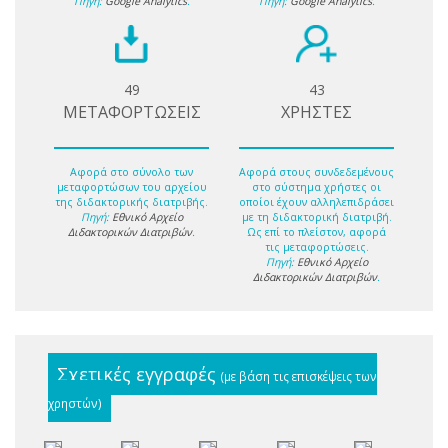
Πηγή:
Google Analytics
.
Πηγή:
Google Analytics
.
49
43
ΜΕΤΑΦΟΡΤΩΣΕΙΣ
ΧΡΗΣΤΕΣ
Αφορά στο σύνολο των
Αφορά στους συνδεδεμένους
μεταφορτώσων του αρχείου
στο σύστημα χρήστες οι
της διδακτορικής διατριβής.
οποίοι έχουν αλληλεπιδράσει
Πηγή:
Εθνικό Αρχείο
με τη διδακτορική διατριβή.
Διδακτορικών Διατριβών
.
Ως επί το πλείστον, αφορά
τις μεταφορτώσεις.
Πηγή:
Εθνικό Αρχείο
Διδακτορικών Διατριβών
.
Σχετικές εγγραφές
(με βάση τις επισκέψεις των
χρηστών)