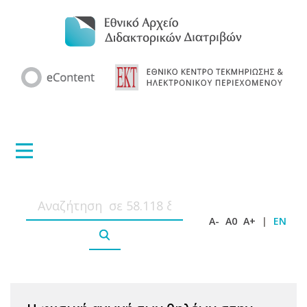
A-
A0
A+
|
EN