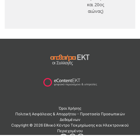
και 20ος
αιώνας)