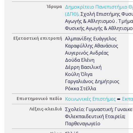
Ίδρυμα
Δημοκρίτειο Πανεπιστήμιο Θ
(ΔΠΘ)
. Σχολή Επιστήμης Φυσ
Αγωγής & Αθλητισμού . Τμήμα
Φυσικής Αγωγής & Αθλητισμ
Εξεταστική επιτροπή
Αλμπανίδης Ευάγγελος
Καραφύλλης Αθανάσιος
Αυγερινός Ανδρέας
Δούδα Ελένη
Δέρρη Βασιλική
Κούλη Όλγα
Γαργαλιάνος Δημήτριος
Ρόκκα Στέλλα
Επιστημονικό πεδίο
Κοινωνικές Επιστήμες
➨
Εκπα
Λέξεις-κλειδιά
Σχολείο; Γυμναστική; Γυναικε
Φιλεκπαιδευτική Εταιρεία;
Παρθεναγωγείο