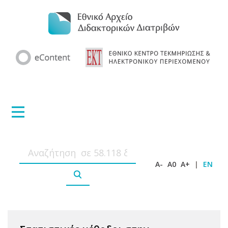
A-
A0
A+
|
EN