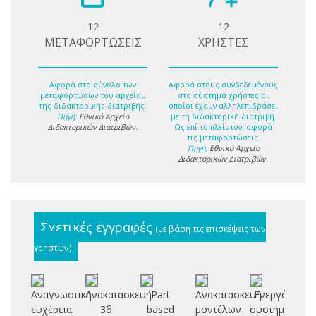
12
12
ΜΕΤΑΦΟΡΤΩΣΕΙΣ
ΧΡΗΣΤΕΣ
Αφορά στο σύνολο των
Αφορά στους συνδεδεμένους
μεταφορτώσων του αρχείου
στο σύστημα χρήστες οι
της διδακτορικής διατριβής.
οποίοι έχουν αλληλεπιδράσει
Πηγή:
Εθνικό Αρχείο
με τη διδακτορική διατριβή.
Διδακτορικών Διατριβών
.
Ως επί το πλείστον, αφορά
τις μεταφορτώσεις.
Πηγή:
Εθνικό Αρχείο
Διδακτορικών Διατριβών
.
Σχετικές εγγραφές
(με βάση τις επισκέψεις των
χρηστών)
Αναγνωστική
Ανακατασκευή
Part
Ανακατασκευή
Ενεργά
ευχέρεια
3δ
based
μοντέλων
συστήματα
in