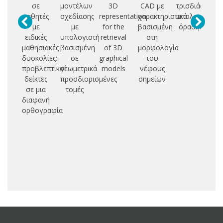
σε
μοντέλων
3D
CAD με
τρισδιάστατης
μαθητές
σχεδίασης
representation
χαρακτηριστικά
υπολογιστική
f
με
με
for the
βασισμένη
όρασης
af
ειδικές
υπολογιστή
retrieval
στη
μαθησιακές
βασισμένη
of 3D
μορφολογία
s
δυσκολίες:
σε
graphical
του
προβλεπτικοί
γεωμετρικά
models
νέφους
g
δείκτες
προσδιορισμένες
σημείων
σε μια
τομές
in
διαφανή
te
ορθογραφία
en