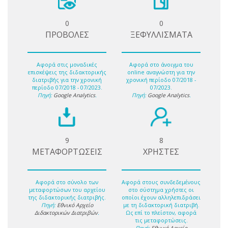
0
0
ΠΡΟΒΟΛΕΣ
ΞΕΦΥΛΛΙΣΜΑΤΑ
Αφορά στις μοναδικές
Αφορά στο άνοιγμα του
επισκέψεις της διδακτορικής
online αναγνώστη για την
διατριβής για την χρονική
χρονική περίοδο 07/2018 -
περίοδο 07/2018 - 07/2023.
07/2023.
Πηγή:
Google Analytics
.
Πηγή:
Google Analytics
.
9
8
ΜΕΤΑΦΟΡΤΩΣΕΙΣ
ΧΡΗΣΤΕΣ
Αφορά στο σύνολο των
Αφορά στους συνδεδεμένους
μεταφορτώσων του αρχείου
στο σύστημα χρήστες οι
της διδακτορικής διατριβής.
οποίοι έχουν αλληλεπιδράσει
Πηγή:
Εθνικό Αρχείο
με τη διδακτορική διατριβή.
Διδακτορικών Διατριβών
.
Ως επί το πλείστον, αφορά
τις μεταφορτώσεις.
Πηγή:
Εθνικό Αρχείο