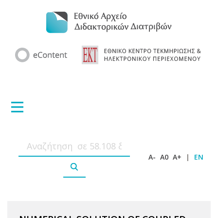
A-
A0
A+
|
EN