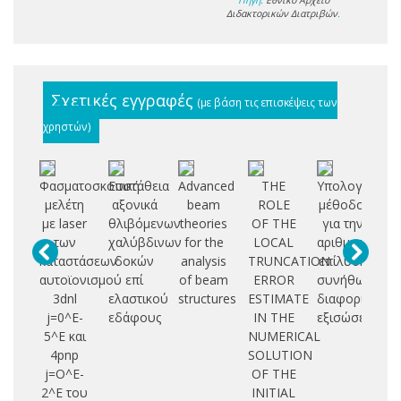
Διδακτορικών Διατριβών
.
Σχετικές εγγραφές
(με βάση τις επισκέψεις των
χρηστών)
Φασματοσκοπική
Ευστάθεια
Advanced
THE
Υπολογιστικέ
Ge
μελέτη
αξονικά
beam
ROLE
μέθοδοι
με laser
θλιβόμενων
theories
OF THE
για την
ma
των
χαλύβδινων
for the
LOCAL
αριθμητική
no
καταστάσεων
δοκών
analysis
TRUNCATION
επίλυση
a
αυτοϊονισμού
επί
of beam
ERROR
συνήθων
3dnl
ελαστικού
structures
ESTIMATE
διαφορικών
b
j=0^E-
εδάφους
IN THE
εξισώσεων
5^E και
NUMERICAL
in
4pnp
SOLUTION
s
j=O^E-
OF THE
2^E του
INITIAL