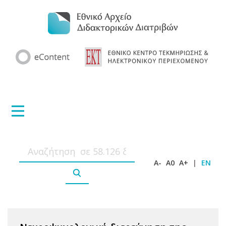
A-
A0
A+
|
EN