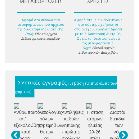
ΜΕΤΑΦΟΡΤΩΣΕΙΣ
ΧΡΗΣΤΕΣ
Αφορά στο σύνολο των
Αφορά στους συνδεδεμένους
μεταφορτώσων του αρχείου
στο σύστημα χρήστες οι
της διδακτορικής διατριβής.
οποίοι έχουν αλληλεπιδράσει
Πηγή:
Εθνικό Αρχείο
με τη διδακτορική διατριβή.
Διδακτορικών Διατριβών
.
Ως επί το πλείστον, αφορά
τις μεταφορτώσεις.
Πηγή:
Εθνικό Αρχείο
Διδακτορικών Διατριβών
.
Σχετικές εγγραφές
(με βάση τις επισκέψεις των
χρηστών)
Ανθρωποκτόνοι
Τυπολογίες
Αντιλήψεις
Η στάση
Διαστάσεις
Ά
κατ'
ρόλων
παιδιών
ατόμων
διεκδικητικότ
κα
εξακολούθηση
προέφηβων
νηπιακής
ηλικίας
των
σ
και κατά
θυτών
- πρώτης
20-26
νέων
συρροή:
και
σχολικής
ετών
ενηλίκων
πο