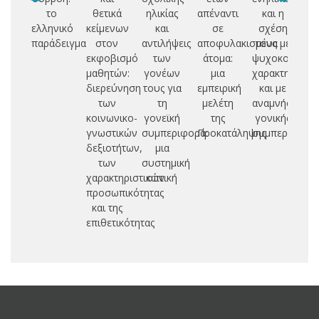
το
θετικά
ηλικίας
απέναντι
και η
ελληνικό
κείμενων
και
σε
σχέση
παράδειγμα
στον
αντιλήψεις
αποφυλακισμένα
τους με
ασ
εκφοβισμό
των
άτομα:
ψυχοκοινωνι
μαθητών:
γονέων
μια
χαρακτηριστικ
ρε
διερεύνηση
τους για
εμπειρική
και με
ν
των
τη
μελέτη
αναμνήσεις
κοινωνικο-
γονεϊκή
της
γονικής
γνωστικών
συμπεριφορά:
Προκατάληψης
συμπεριφορά
δεξιοτήτων,
μια
των
συστημική
χαρακτηριστικών
οπτική
προσωπικότητας
και της
επιθετικότητας