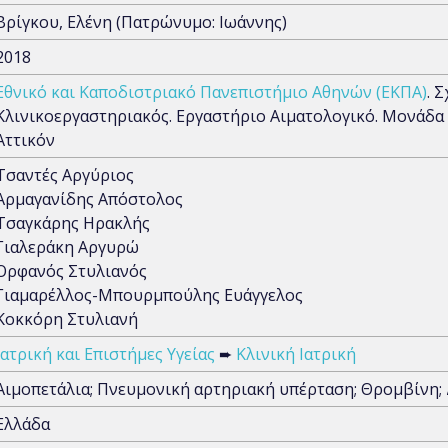
Βρίγκου, Ελένη (Πατρώνυμο: Ιωάννης)
2018
Εθνικό και Καποδιστριακό Πανεπιστήμιο Αθηνών (ΕΚΠΑ)
. 
Κλινικοεργαστηριακός. Εργαστήριο Αιματολογικό. Μονάδα
Αττικόν
Τσαντές Αργύριος
Αρμαγανίδης Απόστολος
Τσαγκάρης Ηρακλής
Γιαλεράκη Αργυρώ
Ορφανός Στυλιανός
Γιαμαρέλλος-Μπουρμπούλης Ευάγγελος
Κοκκόρη Στυλιανή
Ιατρική και Επιστήμες Υγείας
➨
Κλινική Ιατρική
Αιμοπετάλια; Πνευμονική αρτηριακή υπέρταση; Θρομβίνη;
Ελλάδα