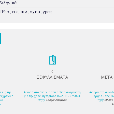
Ελληνικά
119 σ., εικ., πιν., σχημ., γραφ.
0
ΞΕΦΥΛΛΙΣΜΑΤΑ
ΜΕΤΑ
ψεις της
Αφορά στο άνοιγμα του online αναγνώστη
Αφορά στο σύνολ
ην χρονική
για την χρονική περίοδο 07/2018 - 07/2023.
αρχείου της δι
23.
Πηγή:
Google Analytics
.
Πηγή:
Εθνικό
s
.
Δ