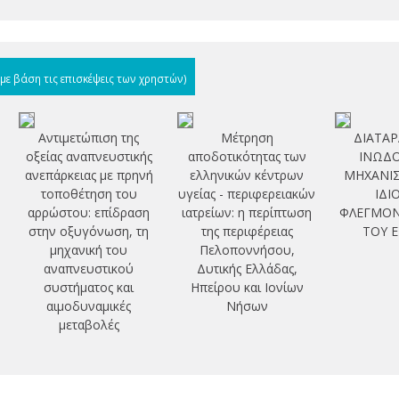
(με βάση τις επισκέψεις των χρηστών)
Αντιμετώπιση της
Μέτρηση
ΔΙΑΤΑΡ
οξείας αναπνευστικής
αποδοτικότητας των
ΙΝΩΔΟ
ανεπάρκειας με πρηνή
ελληνικών κέντρων
ΜΗΧΑΝΙ
τοποθέτηση του
υγείας - περιφερειακών
ΙΔΙ
αρρώστου: επίδραση
ιατρείων: η περίπτωση
ΦΛΕΓΜΟ
στην οξυγόνωση, τη
της περιφέρειας
ΤΟΥ 
μηχανική του
Πελοποννήσου,
αναπνευστικού
Δυτικής Ελλάδας,
συστήματος και
Ηπείρου και Ιονίων
αιμοδυναμικές
Νήσων
μεταβολές