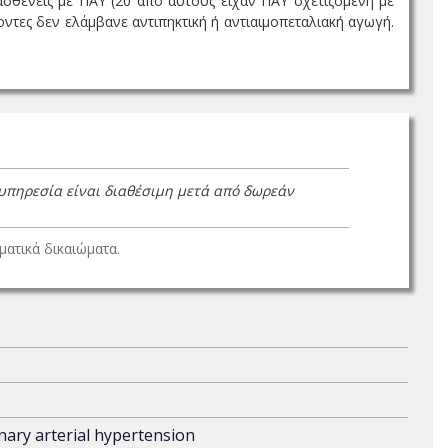
 ασθενείς με ΠΑΥ (20 από αυτούς είχαν ΠΑΥ σχετιζόμενη με
οντες δεν ελάμβανε αντιπηκτική ή αντιαιμοπεταλιακή αγωγή.
 υπηρεσία είναι διαθέσιμη μετά από δωρεάν
ατικά δικαιώματα.
nary arterial hypertension