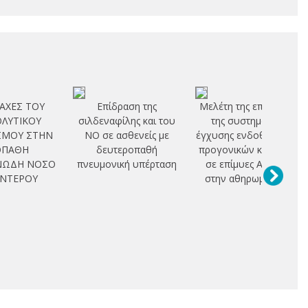
ΑΧΕΣ ΤΟΥ
Επίδραση της
Μελέτη της επίδρασης
ΛΥΤΙΚΟΥ
σιλδεναφίλης και του
της συστηματικής
ΣΜΟΥ ΣΤΗΝ
NO σε ασθενείς με
έγχυσης ενδοθηλιακών
ΟΠΑΘΗ
δευτεροπαθή
προγονικών κυττάρων
ΝΩΔΗ ΝΟΣΟ
πνευμονική υπέρταση
σε επίμυες Apo E-/-
ΕΝΤΕΡΟΥ
στην αθηρωμάτωση