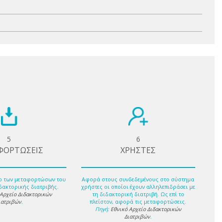
5
6
ΦΟΡΤΩΣΕΙΣ
ΧΡΗΣΤΕΣ
ο των μεταφορτώσων του
Αφορά στους συνδεδεμένους στο σύστημα
δακτορικής διατριβής.
χρήστες οι οποίοι έχουν αλληλεπιδράσει με
 Αρχείο Διδακτορικών
τη διδακτορική διατριβή. Ως επί το
ιατριβών
.
πλείστον, αφορά τις μεταφορτώσεις.
Πηγή:
Εθνικό Αρχείο Διδακτορικών
Διατριβών
.