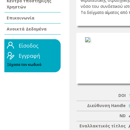
θεραπευτικής στρατηγικής
Κέντρο Υποστήριξης
νόσο του συνδετικού ιστο
Χρηστών
Τα δείγματα αίματος από τ 
Επικοινωνία
Ανοικτά Δεδομένα
Είσοδος
Εγγραφή
Ξέχασα τον κωδικό
DOI
Διεύθυνση Handle
ND
Εναλλακτικός τίτλος