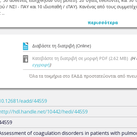
. 50 ασθενείς εισήχθησαν στη μελέτη: 20 υγιείς εθελοντές και 30
ύ / ΝΣΙ - ΠΑΥ και 10 ιδιοπαθή / ιΠΑΥ). Κανένας από τους συμμετέχ
...
περισσότερα
Διαβάστε τη διατριβή (Online)
Κατεβάστε τη διατριβή σε μορφή PDF (2.62 MB)
(Η
εγγραφή
)
Όλα τα τεκμήρια στο ΕΑΔΔ προστατεύονται από πνευμ
10.12681/eadd/44559
http://hdl.handle.net/10442/hedi/44559
44559
Assessment of coagulation disorders in patients with pulmo