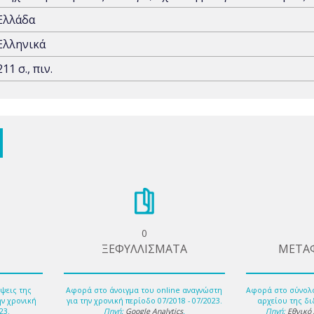
Ελλάδα
Ελληνικά
211 σ., πιν.
0
ΞΕΦΥΛΛΙΣΜΑΤΑ
ΜΕΤΑ
ψεις της
Αφορά στο άνοιγμα του online αναγνώστη
Αφορά στο σύνολ
ην χρονική
για την χρονική περίοδο 07/2018 - 07/2023.
αρχείου της δι
23.
Πηγή:
Google Analytics
.
Πηγή:
Εθνικό