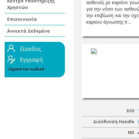
Κέντρο Υποστήριξης
ασθενείς με καρκίνο γνωσ
Χρηστών
για την νόσο των ασθενώ
την επιβίωση και την σχ
Επικοινωνία
καρκίνο άγνωστης π ...
Ανοικτά Δεδομένα
Είσοδος
Εγγραφή
Ξέχασα τον κωδικό
DOI
Διεύθυνση Handle
ND