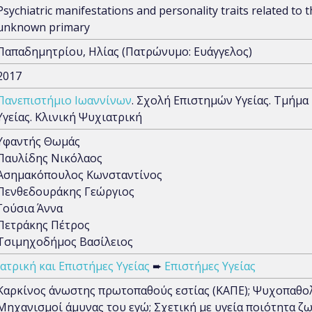
Psychiatric manifestations and personality traits related to t
unknown primary
Παπαδημητρίου, Ηλίας (Πατρώνυμο: Ευάγγελος)
2017
Πανεπιστήμιο Ιωαννίνων
. Σχολή Επιστημών Υγείας. Τμήμα 
Υγείας. Κλινική Ψυχιατρική
Υφαντής Θωμάς
Παυλίδης Νικόλαος
Ασημακόπουλος Κωνσταντίνος
Πενθεδουράκης Γεώργιος
Γούσια Άννα
Πετράκης Πέτρος
Τσιμηχοδήμος Βασίλειος
Ιατρική και Επιστήμες Υγείας
➨
Επιστήμες Υγείας
Καρκίνος άνωστης πρωτοπαθούς εστίας (ΚΑΠΕ); Ψυχοπαθολ
Μηχανισμοί άμυνας του εγώ; Σχετική με υγεία ποιότητα ζ