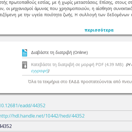
τής πρωτοπαθούς εστίας, με ή χωρίς μεταστάσεις. Επίσης, στους σ
ν, οι μηχανισμοί άμυνας που χρησιμοποιούν, η αίσθηση συνεκτικ
ετιζόμενη με την υγεία ποιότητα ζωής. Η συλλογή των δεδομένων
περισσότερα
Διαβάστε τη διατριβή (Online)
Κατεβάστε τη διατριβή σε μορφή PDF (4.39 MB)
(Η
εγγραφή
)
Όλα τα τεκμήρια στο ΕΑΔΔ προστατεύονται από πνευμ
10.12681/eadd/44352
http://hdl.handle.net/10442/hedi/44352
44352