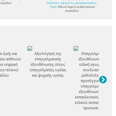
ιατριβών
.
πλείστον, αφορά τις μεταφορτώσεις.
Πηγή:
Εθνικό Αρχείο Διδακτορικών
Διατριβών
.
α ζωής και
Αξιολόγηση της
Επαγγελματική
εία ασθενών
επαγγελματικής
εξουθένωση στην
ια νεφρική
εξουθένωσης στους
ειδική αγωγή: μια
ια τελικού
επαγγελματίες υγείας
συνδυαστική
αδίου
και ψυχικής υγείας
μεθοδολογική
προσέγγιση της
επαγγελματικής
εξουθένωσης του
εκπαιδευτικού και του
ειδικού εκπαιδευτικού
προσωπικού