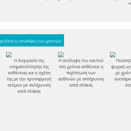
s
.
Δ
(με βάση τις επισκέψεις των χρηστών)
Η διεργασία της
Η αντίληψη του εαυτού
Ποιότητ
νοηματοδότησης της
στη χρόνια ασθένεια: η
ψυχική υγ
ασθένειας και η σχέση
περίπτωση των
με χρόν
της με την προσαρμογή
ασθενών με σκλήρυνση
ανεπάρκε
ατόμων με σκλήρυνση
κατά πλάκας
στ
κατά πλάκας