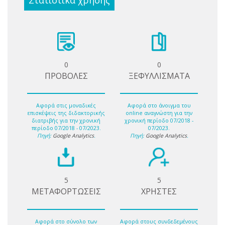
Στατιστικά χρήσης
0
0
ΠΡΟΒΟΛΕΣ
ΞΕΦΥΛΛΙΣΜΑΤΑ
Αφορά στις μοναδικές
Αφορά στο άνοιγμα του
επισκέψεις της διδακτορικής
online αναγνώστη για την
διατριβής για την χρονική
χρονική περίοδο 07/2018 -
περίοδο 07/2018 - 07/2023.
07/2023.
Πηγή:
Google Analytics
.
Πηγή:
Google Analytics
.
5
5
ΜΕΤΑΦΟΡΤΩΣΕΙΣ
ΧΡΗΣΤΕΣ
Αφορά στο σύνολο των
Αφορά στους συνδεδεμένους