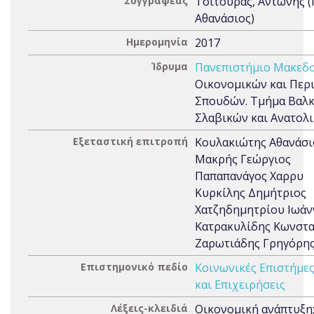
Συγγραφέας
Τσίτουρας, Αντώνης 
Αθανάσιος)
Ημερομηνία
2017
Ίδρυμα
Πανεπιστήμιο Μακεδο
Οικονομικών και Περ
Σπουδών. Τμήμα Βαλκ
Σλαβικών και Ανατολ
Εξεταστική επιτροπή
Κουλακιώτης Αθανάσι
Μακρής Γεώργιος
Παπαπανάγος Χαρρυ
Κυρκίλης Δημήτριος
Χατζηδημητρίου Ιωάν
Κατρακυλίδης Κωνστα
Ζαρωτιάδης Γρηγόρη
Επιστημονικό πεδίο
Κοινωνικές Επιστήμε
και Επιχειρήσεις
Λέξεις-κλειδιά
Οικονομική ανάπτυξη;