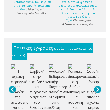
μεταφορτώσων του αρχείου
στο σύστημα χρήστες οι
της διδακτορικής διατριβής.
οποίοι έχουν αλληλεπιδράσει
Πηγή:
Εθνικό Αρχείο
με τη διδακτορική διατριβή.
Διδακτορικών Διατριβών
.
Ως επί το πλείστον, αφορά
τις μεταφορτώσεις.
Πηγή:
Εθνικό Αρχείο
Διδακτορικών Διατριβών
.
Σχετικές εγγραφές
(με βάση τις επισκέψεις των
χρηστών)
Η
Συμβολή
Αναλυτική
Κυκλικές
Συνθήκες
σχετική
στην
δεδομένων
διακυμάνσεις
ολικής
εν
φερεγγυότητα
περιβαλλοντική
της
στη
άνεσης
πο
της
και
διαχείρισης
διεθνή
και
θεωρίας
ενεργειακή
ανθρώπινου
οικονομία:
ενεργειακής
Ευ
της
διαχείριση
δυναμικού
μια
απόδοσης
Έ
ανάπτυξης
του
για τη
ποσοτική
σχολικών
και της
ξενοδοχειακού
λήψη
και
κτιρίων