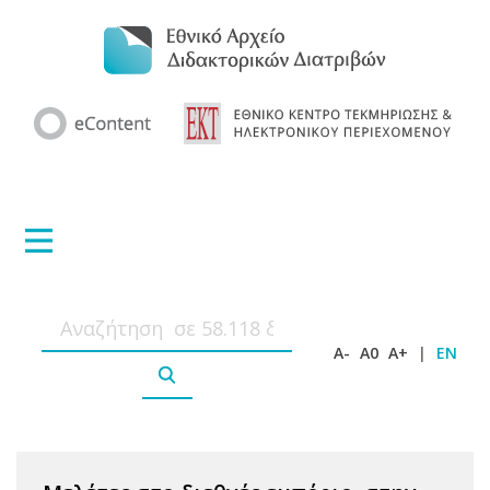
A-
A0
A+
|
EN