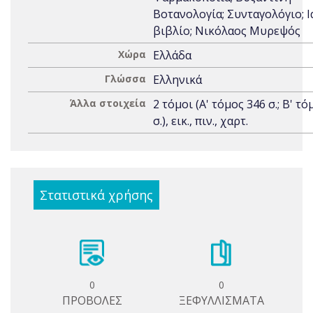
Βοτανολογία; Συνταγολόγιο; Ι
βιβλίο; Νικόλαος Μυρεψός
Χώρα
Ελλάδα
Γλώσσα
Ελληνικά
Άλλα στοιχεία
2 τόμοι (Α' τόμος 346 σ.; Β' τ
σ.), εικ., πιν., χαρτ.
Στατιστικά χρήσης
0
0
ΠΡΟΒΟΛΕΣ
ΞΕΦΥΛΛΙΣΜΑΤΑ