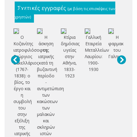
Σχετικές εγγραφές
(με βάση τις επισκέψεις των
χρηστών)
Ο
Η
Κτίρια
Γαλλική
Η
Κοζανίτης
άσκηση
δημόσιας
Εταιρεία
φαρμακολογί
φυ
ιατροφιλόσοφος
της
υγείας
Μεταλλείων
του
Γεώργιος
ιατρικής
στην
Λαυρίου:
Γαληνού
Σακελλάριος
κατά τη
Αθήνα,
1900-
βυ
(1767-
βυζαντινή
1833-
1930
χ
1838): ο
περίοδο
1923
βίος, το
-
έργο και
αντιμετώπιση
η
των
συμβολή
κακώσεων
του
των
στην
μαλακών
εξέλιξη
και
της
σκληρών
ιατρικής
ιστών