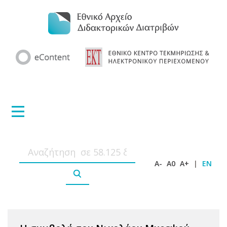
A-
A0
A+
|
EN