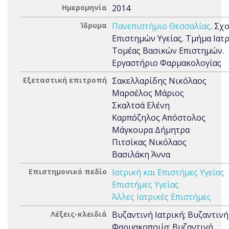
Ημερομηνία
2014
Ίδρυμα
Πανεπιστήμιο Θεσσαλίας
. Σχ
Επιστημών Υγείας. Τμήμα Ιατρ
Τομέας Βασικών Επιστημών.
Εργαστήριο Φαρμακολογίας
Εξεταστική επιτροπή
Σακελλαρίδης Νικόλαος
Μαρσέλος Μάριος
Σκαλτσά Ελένη
Καρπόζηλος Απόστολος
Μάγκουρα Δήμητρα
Πιτσίκας Νικόλαος
Βασιλάκη Άννα
Επιστημονικό πεδίο
Ιατρική και Επιστήμες Υγείας
Επιστήμες Υγείας
Άλλες Ιατρικές Επιστήμες
Λέξεις-κλειδιά
Βυζαντινή Ιατρική; Βυζαντινή
Φαρμακοποιία; Βυζαντινή