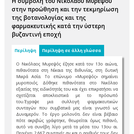
Η συμβολή του Νικολάου Μυρεψού
στην προώθηση και την τεκμηρίωση
της βοτανολογίας και της
φαρμακευτικής κατά την ύστερη
βυζαντινή εποχή
Περίληψη
Περίληψη σε άλλη γλώσσα
Ο Νικόλαος Μυρεψός έζησε κατά τον 13ο αιώνα,
πιθανότατα στη Νίκαια της Βιθυνίας, στη δυτική
Μικρά Ασία. Το επώνυμο «Μυρεψός» σημαίνει
μυροποιός. Δόθηκε πιθανότατα στο Νικόλαο
εξαιτίας της ειδικότητάς του και έχει επικρατήσει να
σχετίζεται αποκλειστικά με το πρόσωπό
του.Έγραψε μια συλλογή φαρμακευτικών
συνταγών που συμβατικά μας είναι γνωστό ως
Δυναμερόν. Το έργο μολονότι δεν είναι βέβαιο
πότε ακριβώς γράφτηκε, θεωρείται όμως πιθανό,
αυτό να συνέβη λίγο μετά τα μέσα του 13ου αι.
Περιέχει 2.667 συνταγές αν και ο αριθμός τους δεν