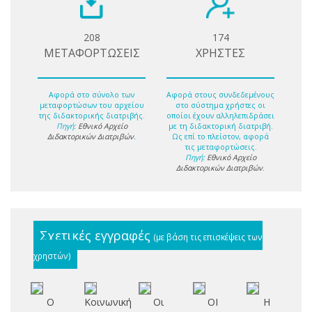
208
174
ΜΕΤΑΦΟΡΤΩΣΕΙΣ
ΧΡΗΣΤΕΣ
Αφορά στο σύνολο των
Αφορά στους συνδεδεμένους
μεταφορτώσων του αρχείου
στο σύστημα χρήστες οι
της διδακτορικής διατριβής.
οποίοι έχουν αλληλεπιδράσει
Πηγή:
Εθνικό Αρχείο
με τη διδακτορική διατριβή.
Διδακτορικών Διατριβών
.
Ως επί το πλείστον, αφορά
τις μεταφορτώσεις.
Πηγή:
Εθνικό Αρχείο
Διδακτορικών Διατριβών
.
Σχετικές εγγραφές
(με βάση τις επισκέψεις των
χρηστών)
Ο
Κοινωνική
Οι
ΟΙ
Η
Δ