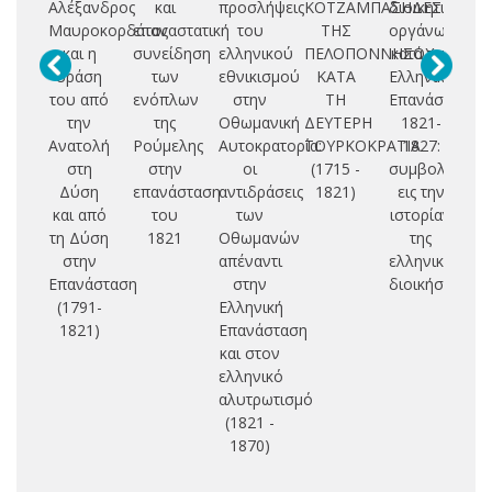
Αλέξανδρος
και
προσλήψεις
ΚΟΤΖΑΜΠΑΣΗΔΕΣ
διοικητική
οι
Μαυροκορδάτος
επαναστατική
του
ΤΗΣ
οργάνωσις
και η
συνείδηση
ελληνικού
ΠΕΛΟΠΟΝΝΗΣΟΥ
κατά την
σ
δράση
των
εθνικισμού
ΚΑΤΑ
Ελληνική
ε
του από
ενόπλων
στην
ΤΗ
Επανάσταση
κ
την
της
Οθωμανική
ΔΕΥΤΕΡΗ
1821-
τ
Ανατολή
Ρούμελης
Αυτοκρατορία:
ΤΟΥΡΚΟΚΡΑΤΙΑ
1827:
στη
στην
οι
(1715 -
συμβολή
Δύση
επανάσταση
αντιδράσεις
1821)
εις την
και από
του
των
ιστορίαν
τη Δύση
1821
Οθωμανών
της
στην
απέναντι
ελληνικής
Επανάσταση
στην
διοικήσεως
(1791-
Ελληνική
1821)
Επανάσταση
και στον
ελληνικό
αλυτρωτισμό
(1821 -
1870)