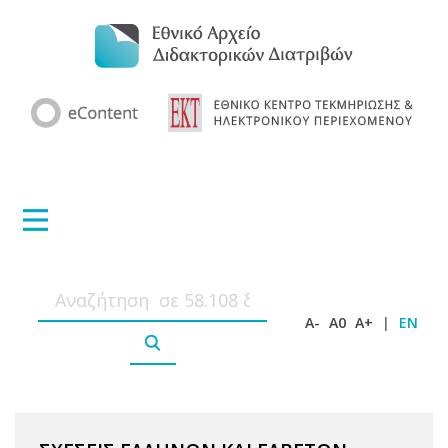
A-
A0
A+
|
EN