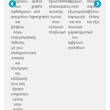
«φορτίου»
sparse
πρωτοπαθούς
ενζύμων
ποιοτικής
των
graphs
γλαυκώματος
στην
παραγωγής
οφθαλμικών
and
ανοικτής
εξωσωματική
ξύλου
ερ
τραυμάτων
hypergraphs
γωνίας
παραγωγή
ελάτης
και
στον
και στα
και οξιάς
δι
βλαβών
ελληνικό
ποιοτικά
λόγω
πληθυσμό
χαρακτηριστικά
Ν
επαγγελματικής
των
έκθεσης
εμβρύων
με γεω-
αγελάδων
επιδημιολογική
εστίαση
και
αποτίμηση
της
επίδρασής
τους στη
ζήτηση
υπηρεσιών
υγείας
στην
Κρήτη