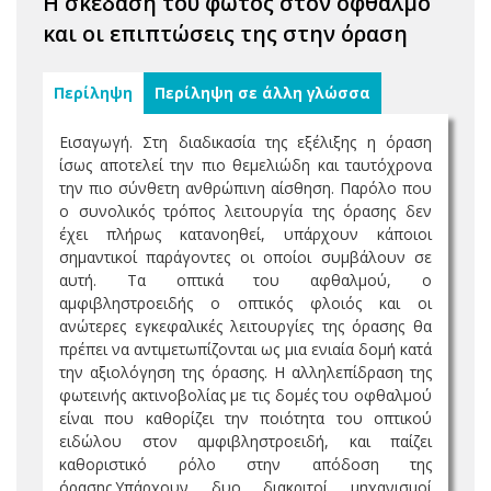
Η σκέδαση του φωτός στον οφθαλμό
και οι επιπτώσεις της στην όραση
Περίληψη
Περίληψη σε άλλη γλώσσα
Εισαγωγή. Στη διαδικασία της εξέλιξης η όραση
ίσως αποτελεί την πιο θεμελιώδη και ταυτόχρονα
την πιο σύνθετη ανθρώπινη αίσθηση. Παρόλο που
o συνολικός τρόπος λειτουργία της όρασης δεν
έχει πλήρως κατανοηθεί, υπάρχουν κάποιοι
σημαντικοί παράγοντες οι οποίοι συμβάλουν σε
αυτή. Τα οπτικά του αφθαλμού, ο
αμφιβληστροειδής ο οπτικός φλοιός και οι
ανώτερες εγκεφαλικές λειτουργίες της όρασης θα
πρέπει να αντιμετωπίζονται ως μια ενιαία δομή κατά
την αξιολόγηση της όρασης. Η αλληλεπίδραση της
φωτεινής ακτινοβολίας με τις δομές του οφθαλμού
είναι που καθορίζει την ποιότητα του οπτικού
ειδώλου στον αμφιβληστροειδή, και παίζει
καθοριστικό ρόλο στην απόδοση της
όρασης.Υπάρχουν δυο διακριτοί μηχανισμοί