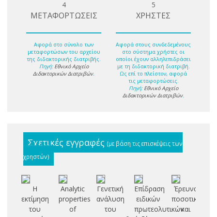
4
5
ΜΕΤΑΦΟΡΤΩΣΕΙΣ
ΧΡΗΣΤΕΣ
Αφορά στο σύνολο των
Αφορά στους συνδεδεμένους
μεταφορτώσων του αρχείου
στο σύστημα χρήστες οι
της διδακτορικής διατριβής.
οποίοι έχουν αλληλεπιδράσει
Πηγή:
Εθνικό Αρχείο
με τη διδακτορική διατριβή.
Διδακτορικών Διατριβών
.
Ως επί το πλείστον, αφορά
τις μεταφορτώσεις.
Πηγή:
Εθνικό Αρχείο
Διδακτορικών Διατριβών
.
Σχετικές εγγραφές
(με βάση τις επισκέψεις των
χρηστών)
Η
Analytic
Γενετική
Επίδραση
Έρευνα
Έ
εκτίμηση
properties
ανάλυση
ειδικών
ποσοτικής
του
of
του
πρωτεολυτικών
και
πό