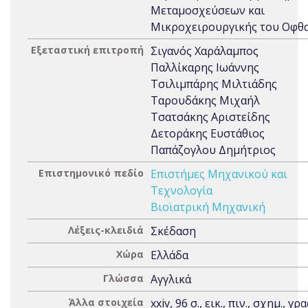
Μεταμοσχεύσεων και
Μικροχειρουργικής του Οφθ
Εξεταστική επιτροπή
Σιγανός Χαράλαμπος
Παλλίκαρης Ιωάννης
Τσιλιμπάρης Μιλτιάδης
Ταρουδάκης Μιχαήλ
Τσατσάκης Αριστείδης
Δετοράκης Ευστάθιος
Παπάζογλου Δημήτριος
Επιστημονικό πεδίο
Επιστήμες Μηχανικού και
Τεχνολογία
Βιοϊατρική Μηχανική
Λέξεις-κλειδιά
Σκέδαση
Χώρα
Ελλάδα
Γλώσσα
Αγγλικά
Άλλα στοιχεία
xxiv, 96 σ., εικ., πιν., σχημ., γρα