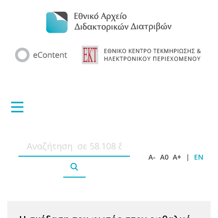
A-
A0
A+
|
EN