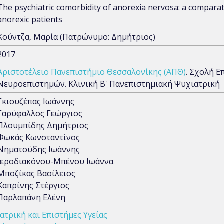
The psychiatric comorbidity of anorexia nervosa: a comparat
anorexic patients
Κούντζα, Μαρία (Πατρώνυμο: Δημήτριος)
2017
Αριστοτέλειο Πανεπιστήμιο Θεσσαλονίκης (ΑΠΘ)
. Σχολή Ε
Νευροεπιστημών. Κλινική Β' Πανεπιστημιακή Ψυχιατρική
Γκιουζέπας Ιωάννης
Γαρύφαλλος Γεώργιος
Πλουμπίδης Δημήτριος
Φωκάς Κωνσταντίνος
Νηματούδης Ιωάννης
Ιεροδιακόνου-Μπένου Ιωάννα
Μποζίκας Βασίλειος
Καπρίνης Στέργιος
Παρλαπάνη Ελένη
Ιατρική και Επιστήμες Υγείας