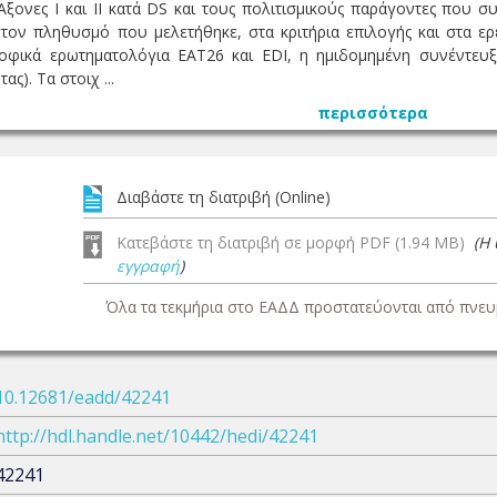
Άξονες Ι και ΙΙ κατά DS και τους πολιτισμικούς παράγοντες που σ
ον πληθυσμό που μελετήθηκε, στα κριτήρια επιλογής και στα ερε
ροφικά ερωτηματολόγια EAT26 και EDI, η ημιδομημένη συνέντευξη
ς). Τα στοιχ ...
περισσότερα
Διαβάστε τη διατριβή (Online)
Κατεβάστε τη διατριβή σε μορφή PDF (1.94 MB)
(Η
εγγραφή
)
Όλα τα τεκμήρια στο ΕΑΔΔ προστατεύονται από πνευμ
10.12681/eadd/42241
http://hdl.handle.net/10442/hedi/42241
42241