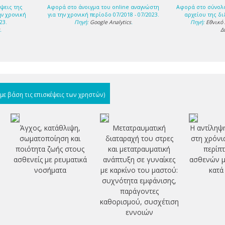
ψεις της
Αφορά στο άνοιγμα του online αναγνώστη
Αφορά στο σύνολ
ην χρονική
για την χρονική περίοδο 07/2018 - 07/2023.
αρχείου της δι
23.
Πηγή:
Google Analytics
.
Πηγή:
Εθνικό
s
.
Δ
(με βάση τις επισκέψεις των χρηστών)
Άγχος, κατάθλιψη,
Μετατραυματική
Η αντίληψ
σωματοποίηση και
διαταραχή του στρες
στη χρόνι
ποιότητα ζωής στους
και μετατραυματική
περίπ
ασθενείς με ρευματικά
ανάπτυξη σε γυναίκες
ασθενών μ
νοσήματα
με καρκίνο του μαστού:
κατά
συχνότητα εμφάνισης,
παράγοντες
καθορισμού, συσχέτιση
εννοιών