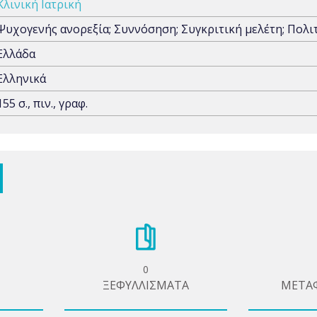
Κλινική Ιατρική
Ψυχογενής ανορεξία; Συννόσηση; Συγκριτική μελέτη; Πολι
Ελλάδα
Ελληνικά
155 σ., πιν., γραφ.
0
ΞΕΦΥΛΛΙΣΜΑΤΑ
ΜΕΤΑ