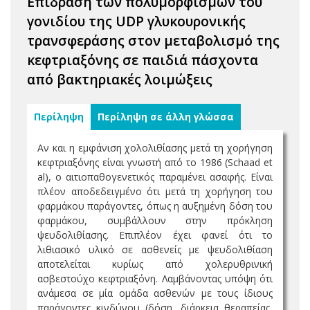
Επίδραση των πολυμορφισμών του
γονιδίου της UDP γλυκουρονικής
τρανσφεράσης στον μεταβολισμό της
κεφτριαξόνης σε παιδιά πάσχοντα
από βακτηριακές λοιμώξεις
Περίληψη
Περίληψη σε άλλη γλώσσα
Αν και η εμφάνιση χολολιθίασης μετά τη χορήγηση
κεφτριαξόνης είναι γνωστή από το 1986 (Schaad et
al), ο αιτιοπαθογενετικός παραμένει ασαφής. Είναι
πλέον αποδεδειγμένο ότι μετά τη χορήγηση του
φαρμάκου παράγοντες, όπως η αυξημένη δόση του
φαρμάκου, συμβάλλουν στην πρόκληση
ψευδολιθίασης. Επιπλέον έχει φανεί ότι το
λιθιασικό υλικό σε ασθενείς με ψευδολιθίαση
αποτελείται κυρίως από χολερυθρινική
ασβεστούχο κεφτριαξόνη. Λαμβάνοντας υπόψη ότι
ανάμεσα σε μία ομάδα ασθενών με τους ίδιους
παράγοντες κινδύνου (δόση, διάρκεια θεραπείας,