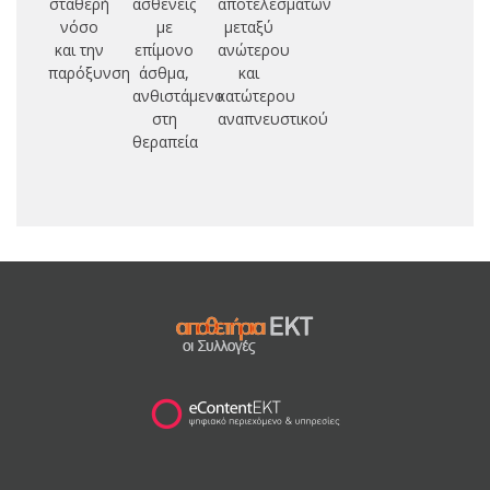
σταθερή
ασθενείς
αποτελεσμάτων
νόσο
με
μεταξύ
και την
επίμονο
ανώτερου
παρόξυνση
άσθμα,
και
ανθιστάμενο
κατώτερου
στη
αναπνευστικού
θεραπεία