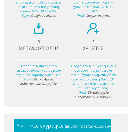
επισκέψεις της διδακτορικής
online αναγνώστη για την
διατριβής για την χρονική
χρονική περίοδο 07/2018 -
περίοδο 07/2018 - 07/2023.
07/2023.
Πηγή:
Google Analytics
.
Πηγή:
Google Analytics
.
3
3
ΜΕΤΑΦΟΡΤΩΣΕΙΣ
ΧΡΗΣΤΕΣ
Αφορά στο σύνολο των
Αφορά στους συνδεδεμένους
μεταφορτώσων του αρχείου
στο σύστημα χρήστες οι
της διδακτορικής διατριβής.
οποίοι έχουν αλληλεπιδράσει
Πηγή:
Εθνικό Αρχείο
με τη διδακτορική διατριβή.
Διδακτορικών Διατριβών
.
Ως επί το πλείστον, αφορά
τις μεταφορτώσεις.
Πηγή:
Εθνικό Αρχείο
Διδακτορικών Διατριβών
.
Σχετικές εγγραφές
(με βάση τις επισκέψεις των