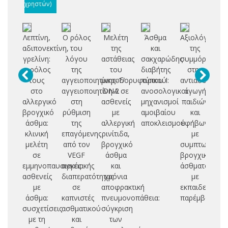
χρηστών)
Λεπτίνη,
Ο ρόλος
Μελέτη
Άσθμα
Αξιολόγηση
Τ
αδιπονεκτίνη,
του
της
και
της
γρελίνη:
λόγου
αστάθειας
σακχαρώδης
συμμόρφωση
συ
ο ρόλος
της
του
διαβήτης
στην
αν
τους
αγγειοποιητίνης-1/
μικροδορυφορικού
τύπου Ι:
αντιασθματική
λε
στο
αγγειοποιητίνη-2
DNA σε
ανοσολογικοί
αγωγή
δο
αλλεργικό
στη
ασθενείς
μηχανισμοί
παιδιών
βρογχικό
ρύθμιση
με
αμοιβαίου
και
φ
άσθμα:
της
αλλεργική
αποκλεισμού
εφήβων
κλινική
επαγόμενης
ρινίτιδα,
με
π
μελέτη
από τον
βρογχικό
συμπτωματολ
σε
VEGF
άσθμα
βρογχικού
βρ
εμμηνοπαυσιακές
αγγειακής
και
άσθματος
ασθενείς
διαπερατότητας
χρόνια
με
με
σε
αποφρακτική
εκπαιδευτική
άσθμα:
καπνιστές
πνευμονοπάθεια:
παρέμβαση
συσχετίσεις
ασθματικού
σύγκριση
με τη
και
των