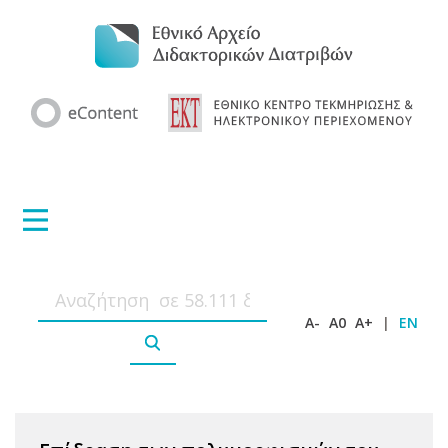
A-
A0
A+
|
EN