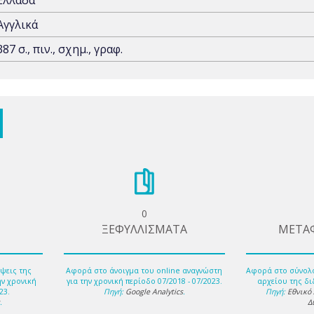
Ελλάδα
Αγγλικά
387 σ., πιν., σχημ., γραφ.
0
ΞΕΦΥΛΛΙΣΜΑΤΑ
ΜΕΤΑ
ψεις της
Αφορά στο άνοιγμα του online αναγνώστη
Αφορά στο σύνολ
ην χρονική
για την χρονική περίοδο 07/2018 - 07/2023.
αρχείου της δι
23.
Πηγή:
Google Analytics
.
Πηγή:
Εθνικό
s
.
Δ