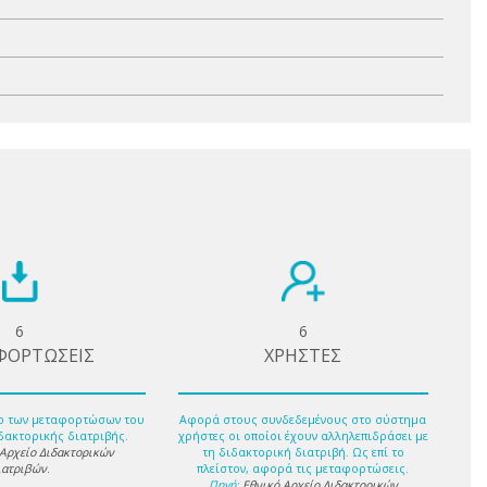
6
6
ΦΟΡΤΩΣΕΙΣ
ΧΡΗΣΤΕΣ
ο των μεταφορτώσων του
Αφορά στους συνδεδεμένους στο σύστημα
δακτορικής διατριβής.
χρήστες οι οποίοι έχουν αλληλεπιδράσει με
 Αρχείο Διδακτορικών
τη διδακτορική διατριβή. Ως επί το
ιατριβών
.
πλείστον, αφορά τις μεταφορτώσεις.
Πηγή:
Εθνικό Αρχείο Διδακτορικών