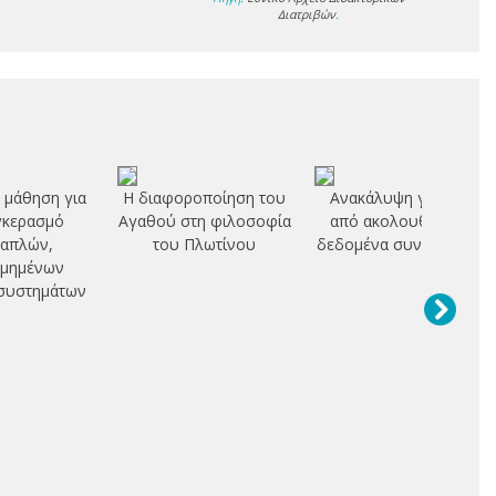
Διατριβών
.
 μάθηση για
Η διαφοροποίηση του
Ανακάλυψη γνώσης
γκερασμό
Αγαθού στη φιλοσοφία
από ακολουθίες και
απλών,
του Πλωτίνου
δεδομένα συναλλαγών
εμημένων
συστημάτων