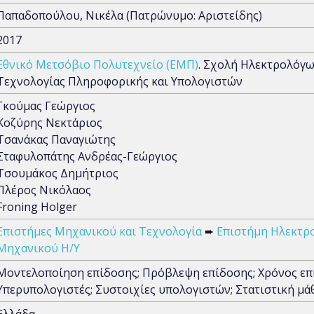
Παπαδοπούλου, Νικέλα (Πατρώνυμο: Αριστείδης)
2017
Εθνικό Μετσόβιο Πολυτεχνείο (ΕΜΠ)
. Σχολή Ηλεκτρολόγ
Τεχνολογίας Πληροφορικής και Υπολογιστών
Γκούμας Γεώργιος
Κοζύρης Νεκτάριος
Τσανάκας Παναγιώτης
Σταφυλοπάτης Ανδρέας-Γεώργιος
Τσουμάκος Δημήτριος
Πλέρος Νικόλαος
Froning Holger
Επιστήμες Μηχανικού και Τεχνολογία
➨
Επιστήμη Ηλεκτρ
Μηχανικού Η/Υ
Μοντελοποίηση επίδοσης; Πρόβλεψη επίδοσης; Χρόνος επι
Υπερυπολογιστές; Συστοιχίες υπολογιστών; Στατιστική μ