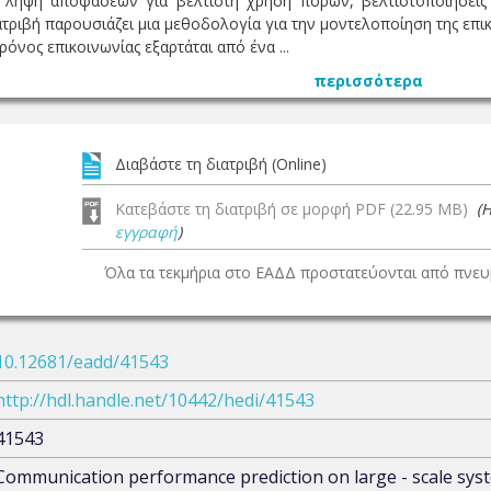
λήψη αποφάσεων για βέλτιστη χρήση πόρων, βελτιστοποιήσεις ε
τριβή παρουσιάζει μια μεθοδολογία για την μοντελοποίηση της επ
όνος επικοινωνίας εξαρτάται από ένα ...
περισσότερα
Διαβάστε τη διατριβή (Online)
Κατεβάστε τη διατριβή σε μορφή PDF (22.95 MB)
(
εγγραφή
)
Όλα τα τεκμήρια στο ΕΑΔΔ προστατεύονται από πνευμ
10.12681/eadd/41543
http://hdl.handle.net/10442/hedi/41543
41543
Communication performance prediction on large - scale sys