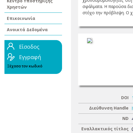
χρονοδρομολογητές στη 
Κέντρο Υποστήριξης
σφάλματα. Η παρούσα δια
Χρηστών
στόχο την πρόβλεψη. Ο χρ
Επικοινωνία
Ανοικτά Δεδομένα
Είσοδος
Εγγραφή
Ξέχασα τον κωδικό
DOI
Διεύθυνση Handle
ND
Εναλλακτικός τίτλος