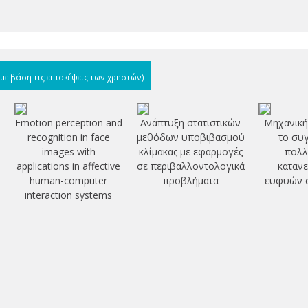
(με βάση τις επισκέψεις των χρηστών)
Emotion perception and
Ανάπτυξη στατιστικών
Μηχανική
recognition in face
μεθόδων υποβιβασμού
το συ
images with
κλίμακας με εφαρμογές
πολλ
applications in affective
σε περιβαλλοντολογικά
καταν
human-computer
προβλήματα
ευφυών 
interaction systems
η