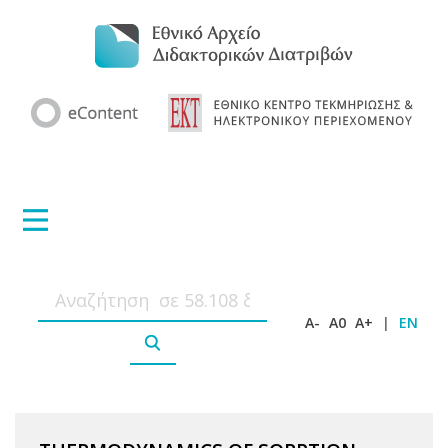
A-
A0
A+
|
EN