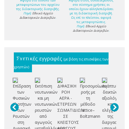
Αφορά στο σύνολο των
Αφορά στους συνδεδεμένους
μεταφορτώσων του αρχείου
στο σύστημα χρήστες οι
της διδακτορικής διατριβής.
οποίοι έχουν αλληλεπιδράσει
Πηγή:
Εθνικό Αρχείο
με τη διδακτορική διατριβή.
Διδακτορικών Διατριβών
.
Ως επί το πλείστον, αφορά
τις μεταφορτώσεις.
Πηγή:
Εθνικό Αρχείο
Διδακτορικών Διατριβών
.
Σχετικές εγγραφές
(με βάση τις επισκέψεις των
χρηστών)
Επίδραση
Εκτόπιση
ΔΙΦΑΣΙΚΗ
Προσομοίωση
Ανάπτυξη
Α
των
νευτωνικών
ΡΟΗ
ροής με
δεικτών
Φυσικών
και μη
ΑΕΡΑ -
τη
αξιολόγησης
αξ
Ιδιοτήτων
νευτωνικών
ΣΤΕΡΕΩΝ
μέθοδο
και
των
ρευστών
ΣΩΜΑΤΙΔΙΩΝ
lattice–
ελέγχου
θ
Ρευστών
από
ΣΕ
Boltzmann
της
μ
στη
αγωγούς
ΚΛΕΙΣΤΟΥΣ
διεργασίας
β
Διφασική
μεταβαλλόμενης
ΑΓΩΓΟΥΣ
υπερυψηλής