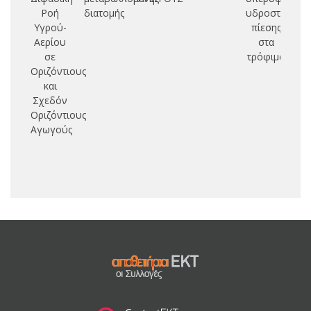
Ροή
διατομής
υδροστατικής
θ
Υγρού-
πίεσης
δι
Αερίου
στα
σε
τρόφιμα
συ
Οριζόντιους
π
και
μ
Σχεδόν
κ
Οριζόντιους
συ
Αγωγούς
πο
μ