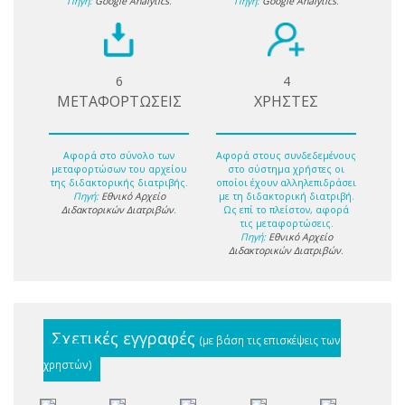
Πηγή:
Google Analytics
.
Πηγή:
Google Analytics
.
6
4
ΜΕΤΑΦΟΡΤΩΣΕΙΣ
ΧΡΗΣΤΕΣ
Αφορά στο σύνολο των
Αφορά στους συνδεδεμένους
μεταφορτώσων του αρχείου
στο σύστημα χρήστες οι
της διδακτορικής διατριβής.
οποίοι έχουν αλληλεπιδράσει
Πηγή:
Εθνικό Αρχείο
με τη διδακτορική διατριβή.
Διδακτορικών Διατριβών
.
Ως επί το πλείστον, αφορά
τις μεταφορτώσεις.
Πηγή:
Εθνικό Αρχείο
Διδακτορικών Διατριβών
.
Σχετικές εγγραφές
(με βάση τις επισκέψεις των
χρηστών)