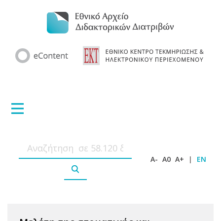
A-
A0
A+
|
EN