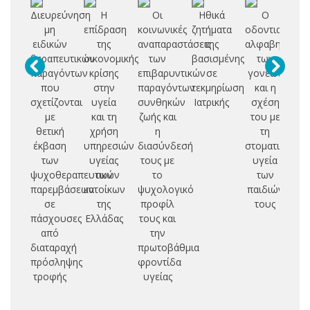
Διευρεύνηση
Η
Οι
Ηθικά
Ο
Επ
μη
επίδραση
κοινωνικές
ζητήματα
οδοντιατρικός
ε
ειδικών
της
αναπαραστάσεις
της
αλφαβητισμό
θεραπευτικών
οικονομικής
των
βασισμένης
των
παραγόντων
κρίσης
επιβαρυντικών
σε
γονέων
α
που
στην
παραγόντων
τεκμηρίωση
και η
σχετίζονται
υγεία
συνθηκών
Ιατρικής
σχέση
συ
με
και τη
ζωής και
του με
μ
θετική
χρήση
η
τη
πρ
έκβαση
υπηρεσιών
διασύνδεσή
στοματική
των
υγείας
τους με
υγεία
επ
ψυχοθεραπευτικών
των
το
των
ε
παρεμβάσεων
κατοίκων
ψυχολογικό
παιδιών
σε
της
προφίλ
τους
εκ
πάσχουσες
Ελλάδας
τους και
κ
από
την
ε
διαταραχή
πρωτοβάθμια
εκ
πρόσληψης
φροντίδα
π
τροφής
υγείας