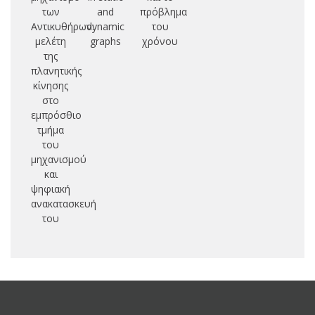
των
and
πρόβλημα
Αντικυθήρων:
dynamic
του
μελέτη
graphs
χρόνου
της
πλανητικής
κίνησης
στο
εμπρόσθιο
τμήμα
του
μηχανισμού
και
ψηφιακή
ανακατασκευή
του