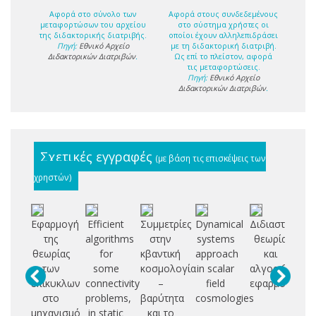
Αφορά στο σύνολο των
Αφορά στους συνδεδεμένους
μεταφορτώσων του αρχείου
στο σύστημα χρήστες οι
της διδακτορικής διατριβής.
οποίοι έχουν αλληλεπιδράσει
Πηγή:
Εθνικό Αρχείο
με τη διδακτορική διατριβή.
Διδακτορικών Διατριβών
.
Ως επί το πλείστον, αφορά
τις μεταφορτώσεις.
Πηγή:
Εθνικό Αρχείο
Διδακτορικών Διατριβών
.
Σχετικές εγγραφές
(με βάση τις επισκέψεις των
χρηστών)
Εφαρμογή
Efficient
Συμμετρίες
Dynamical
Διδιαστατότητ
Φι
της
algorithms
στην
systems
θεωρία
σχ
θεωρίας
for
κβαντική
approach
και
των
some
κοσμολογία
in scalar
αλγοριθμικές
Ο
επίκυκλων
connectivity
–
field
εφαρμογές
στο
problems,
βαρύτητα
cosmologies
μηχανισμό
in static
και το
Α