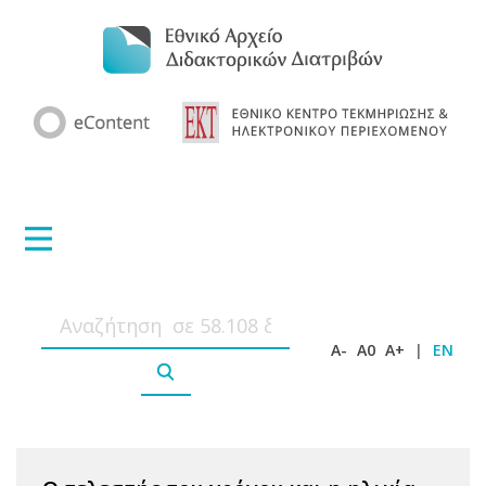
A-
A0
A+
|
EN