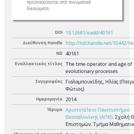
προστατεύονται από πνευματικά
δικαιώματα.
DOI
10.12681/eadd/40161
Διεύθυνση Handle
http://hdl.handle.net/10442/h
ND
40161
Εναλλακτικός τίτλος
The time operator and age of
evolutionary processes
Συγγραφέας
Γιαλαμπουκίδης, Ηλίας (Πατ
Φώτιος)
Ημερομηνία
2014
Ίδρυμα
Αριστοτέλειο Πανεπιστήμιο
Θεσσαλονίκης (ΑΠΘ)
. Σχολή 
Επιστημών. Τμήμα Μαθηματι