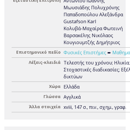
Εξεταστική επιτροπή
Αντωνίου Ιωάννης
Μωυσιάδης Πολυχρόνης
Παπαδοπούλου Αλεξάνδρα
Gustafson Karl
Κολυβά-Μαχαίρα Φωτεινή
Βαρσακέλης Νικόλαος
Κουγιουμτζής Δημήτριος
Επιστημονικό πεδίο
Φυσικές Επιστήμες
➨
Μαθημα
Λέξεις-κλειδιά
Τελεστής του χρόνου; Ηλικία;
Στοχαστικές διαδικασίες; Εξέ
δικτύων
Χώρα
Ελλάδα
Γλώσσα
Αγγλικά
Άλλα στοιχεία
xviii, 147 σ., πιν., σχημ., γραφ.