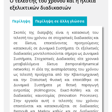
Ο τελεστής του χρόνου και η ηλικία
εξελικτικών διαδικασιών
Περίληψη
Περίληψη σε άλλη γλώσσα
Σκοπός της διατριβής είναι η κατασκευή του
τελεστή του χρόνου σε στοχαστικές διαδικασίες και
σε δίκτυα, επεκτείνοντας προηγούμενες
κατασκευές σε Δυναμικά Συστήματα. Οι εξελικτικές
διαδικασίες μοντελοποιούνται σήμερα ως Δυναμικά
Συστήματα, Στοχαστικές Διαδικασίες είτε χρονικά
μεταβαλλόμενα δίκτυα (temporal/dynamical
networks). Η ιδέα της αναπαράστασης του χρόνου
ως τελεστή προέρχεται από την Κβαντομηχανική
και την Στατιστική Φυσική και επεκτάθηκε σε
Δυναμικά Συστήματα με θετική παραγωγή
εντροπίας (Kolmogorov, Exact-Rohlin) και σε
διαδικασίες καινοτομίας (Innovation Processes).
Στην εργασία αυτή ο τελεστής του χρόνου
επεκτείνεται και κατασκευάζεται σε διαδικασίες
Bernoulli και Markov καθώς και σε διαδικασίες