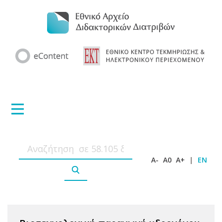
A-
A0
A+
|
EN