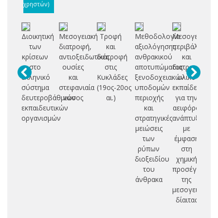
χρηστών)
Διοικητική
Μεσογειακή
Τροφή
Μεθοδολογία
Μεσογειακό
Πο
των
διατροφή,
και
αξιολόγησης
περιβάλλον
υ
κρίσεων
αντιοξειδωτικές
διατροφή
ανθρακικού
και
στο
ουσίες
στις
αποτυπώματος
διατροφή:
ma
ελληνικό
και
Κυκλάδες
ξενοδοχειακών
υλικό
σύστημα
στεφανιαία
(19ος-20ος
υποδομών
εκπαίδευσης
εν
δευτεροβάθμιων
νόσος
αι.)
περιοχής
για την
μ
εκπαιδευτικών
και
αειφόρο
το
οργανισμών
στρατηγικές
ανάπτυξη
μειώσεις
με
έ
των
έμφαση
ρύπων
στη
α
διοξειδίου
χημική
του
προσέγγιση
άνθρακα
της
μεσογειακής
δίαιτας