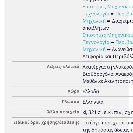
Επιστήμες Μηχανικού
Τεχνολογία
➨
Περιβα
Μηχανική
➨ Διαχείρι
αποβλήτων
Επιστήμες Μηχανικού
Τεχνολογία
➨
Περιβα
Μηχανική
➨ Ανανεώσι
Αειφορία και Περιβάλ
Λέξεις-κλειδιά
Ακατέργαστη γλυκερό
Βιοϋδρογόνο; Αναερό
Μεθάνιο; Ακινητοποι
Χώρα
Ελλάδα
Γλώσσα
Ελληνικά
Άλλα στοιχεία
xl, 321 σ., εικ., πιν., σχ
Ειδικοί όροι χρήσης/διάθεσης
Το έργο παρέχεται υπ
της δημόσιας άδειας 