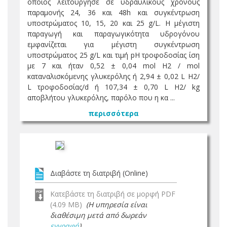
οποίος λειτούργησε σε υδραυλικούς χρόνους
παραμονής 24, 36 και 48h και συγκέντρωση
υποστρώματος 10, 15, 20 και 25 g/L. H μέγιστη
παραγωγή και παραγωγικότητα υδρογόνου
εμφανίζεται για μέγιστη συγκέντρωση
υποστρώματος 25 g/L και τιμή pH τροφοδοσίας ίση
με 7 και ήταν 0,52 ± 0,04 mol H2 / mol
καταναλισκόμενης γλυκερόλης ή 2,94 ± 0,02 L H2/
L τροφοδοσίας/d ή 107,34 ± 0,70 L H2/ kg
αποβλήτου γλυκερόλης, παρόλο που η κα ...
περισσότερα
Διαβάστε τη διατριβή (Online)
Κατεβάστε τη διατριβή σε μορφή PDF
(4.09 MB)
(Η υπηρεσία είναι
διαθέσιμη μετά από δωρεάν
εγγραφή
)